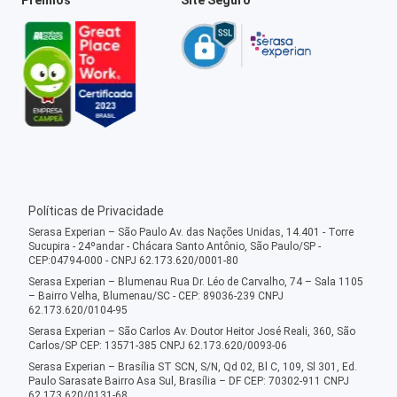
Políticas de Privacidade
Serasa Experian – São Paulo Av. das Nações Unidas, 14.401 - Torre
Sucupira - 24ºandar - Chácara Santo Antônio, São Paulo/SP -
CEP:04794-000 - CNPJ 62.173.620/0001-80
Serasa Experian – Blumenau Rua Dr. Léo de Carvalho, 74 – Sala 1105
– Bairro Velha, Blumenau/SC - CEP: 89036-239 CNPJ
62.173.620/0104-95
Serasa Experian – São Carlos Av. Doutor Heitor José Reali, 360, São
Carlos/SP CEP: 13571-385 CNPJ 62.173.620/0093-06
Serasa Experian – Brasília ST SCN, S/N, Qd 02, Bl C, 109, Sl 301, Ed.
Paulo Sarasate Bairro Asa Sul, Brasília – DF CEP: 70302-911 CNPJ
62.173.620/0131-68