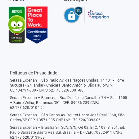
Políticas de Privacidade
Serasa Experian – São Paulo Av. das Nações Unidas, 14.401 - Torre
Sucupira - 24ºandar - Chácara Santo Antônio, São Paulo/SP -
CEP:04794-000 - CNPJ 62.173.620/0001-80
Serasa Experian – Blumenau Rua Dr. Léo de Carvalho, 74 – Sala 1105
– Bairro Velha, Blumenau/SC - CEP: 89036-239 CNPJ
62.173.620/0104-95
Serasa Experian – São Carlos Av. Doutor Heitor José Reali, 360, São
Carlos/SP CEP: 13571-385 CNPJ 62.173.620/0093-06
Serasa Experian – Brasília ST SCN, S/N, Qd 02, Bl C, 109, Sl 301, Ed.
Paulo Sarasate Bairro Asa Sul, Brasília – DF CEP: 70302-911 CNPJ
62.173.620/0131-68