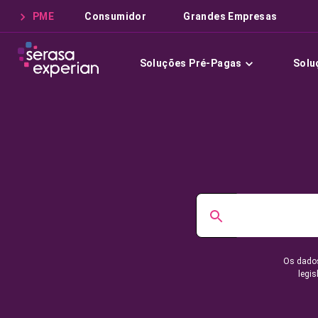
PME
Consumidor
Grandes Empresas
Soluções Pré-Pagas
Solu
Os dados
legis