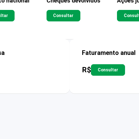
to nacional
Cheques devolvidos
Ações ju
ltar
Consultar
Consul
sa
Faturamento anual
R$
Consultar