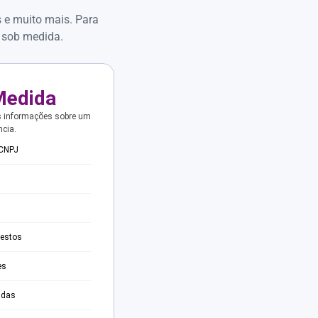
s e muito mais. Para
 sob medida.
Medida
s informações sobre um
ncia.
 CNPJ
testos
es
adas