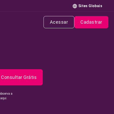
Sites Globais
Acessar
Cadastrar
Consultar Grátis
observa a
 aqui.