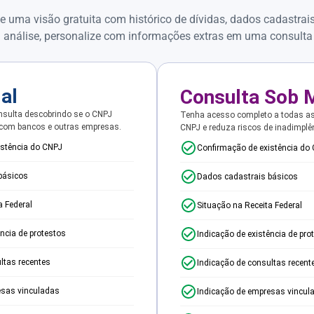
e uma visão gratuita com histórico de dívidas, dados cadastrai
 análise, personalize com informações extras em uma consulta
ial
Consulta Sob 
sulta descobrindo se o CNPJ
Tenha acesso completo a todas a
 com bancos e outras empresas.
CNPJ e reduza riscos de inadimplê
istência do CNPJ
Confirmação de existência do
básicos
Dados cadastrais básicos
a Federal
Situação na Receita Federal
ência de protestos
Indicação de existência de pro
ltas recentes
Indicação de consultas recent
esas vinculadas
Indicação de empresas vincul