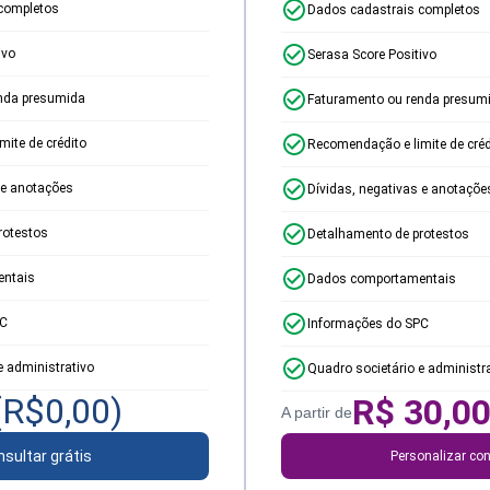
completos
Dados cadastrais completos
ivo
Serasa Score Positivo
nda presumida
Faturamento ou renda presum
ite de crédito
Recomendação e limite de créd
 e anotações
Dívidas, negativas e anotaçõe
rotestos
Detalhamento de protestos
ntais
Dados comportamentais
PC
Informações do SPC
e administrativo
Quadro societário e administr
(R$
0,00
)
R$
30,0
A partir de
sultar grátis
Personalizar con