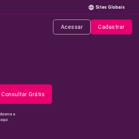
Sites Globais
Acessar
Cadastrar
Consultar Grátis
observa a
 aqui.