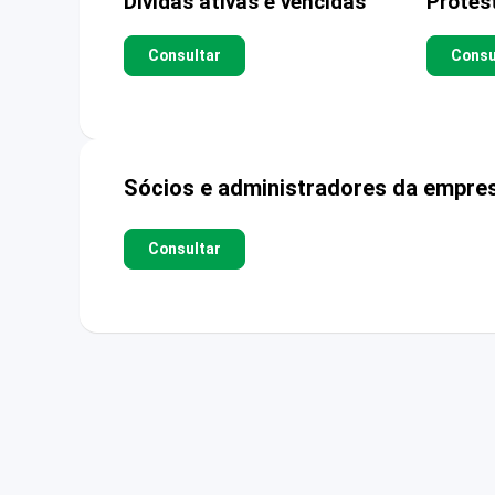
Dívidas ativas e vencidas
Protes
Consultar
Consu
Sócios e administradores da empre
Consultar