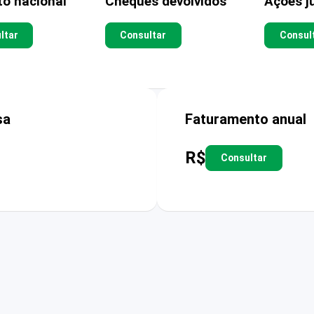
to nacional
Cheques devolvidos
Ações ju
ltar
Consultar
Consul
sa
Faturamento anual
R$
Consultar