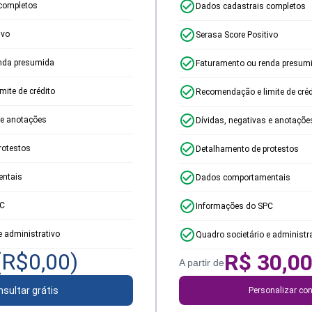
completos
Dados cadastrais completos
ivo
Serasa Score Positivo
nda presumida
Faturamento ou renda presum
ite de crédito
Recomendação e limite de créd
 e anotações
Dívidas, negativas e anotaçõe
rotestos
Detalhamento de protestos
ntais
Dados comportamentais
PC
Informações do SPC
e administrativo
Quadro societário e administr
(R$
0,00
)
R$
30,0
A partir de
sultar grátis
Personalizar con