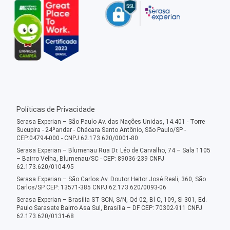
Políticas de Privacidade
Serasa Experian – São Paulo Av. das Nações Unidas, 14.401 - Torre
Sucupira - 24ºandar - Chácara Santo Antônio, São Paulo/SP -
CEP:04794-000 - CNPJ 62.173.620/0001-80
Serasa Experian – Blumenau Rua Dr. Léo de Carvalho, 74 – Sala 1105
– Bairro Velha, Blumenau/SC - CEP: 89036-239 CNPJ
62.173.620/0104-95
Serasa Experian – São Carlos Av. Doutor Heitor José Reali, 360, São
Carlos/SP CEP: 13571-385 CNPJ 62.173.620/0093-06
Serasa Experian – Brasília ST SCN, S/N, Qd 02, Bl C, 109, Sl 301, Ed.
Paulo Sarasate Bairro Asa Sul, Brasília – DF CEP: 70302-911 CNPJ
62.173.620/0131-68