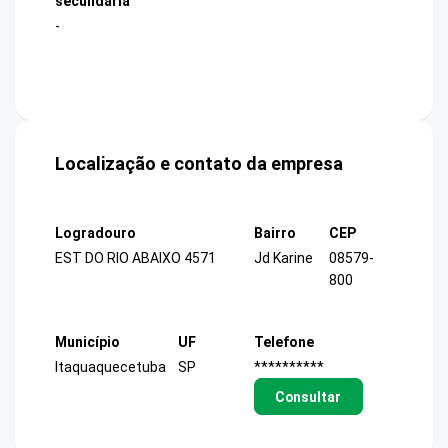
secundária
-
Localização e contato da empresa
Logradouro
Bairro
CEP
EST DO RIO ABAIXO 4571
Jd Karine
08579-
800
Município
UF
Telefone
Itaquaquecetuba
SP
**********
Consultar