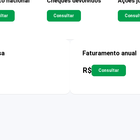
to nacional
Cheques devolvidos
Ações ju
ltar
Consultar
Consul
sa
Faturamento anual
R$
Consultar