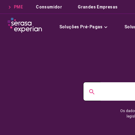
PME
Consumidor
Grandes Empresas
Soluções Pré-Pagas
Solu
Os dados
legis