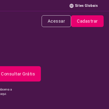
Sites Globais
Acessar
Cadastrar
Consultar Grátis
observa a
 aqui.