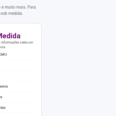
s e muito mais. Para
 sob medida.
Medida
s informações sobre um
ncia.
 CNPJ
testos
es
adas