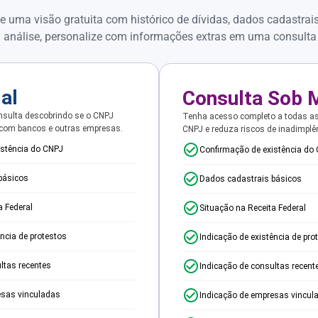
e uma visão gratuita com histórico de dívidas, dados cadastrai
 análise, personalize com informações extras em uma consulta
ial
Consulta Sob 
sulta descobrindo se o CNPJ
Tenha acesso completo a todas a
 com bancos e outras empresas.
CNPJ e reduza riscos de inadimplê
istência do CNPJ
Confirmação de existência do
básicos
Dados cadastrais básicos
a Federal
Situação na Receita Federal
ência de protestos
Indicação de existência de pro
ltas recentes
Indicação de consultas recent
esas vinculadas
Indicação de empresas vincul