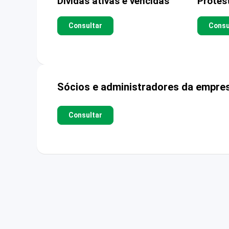
Dívidas ativas e vencidas
Protes
Consultar
Consu
Sócios e administradores da empre
Consultar