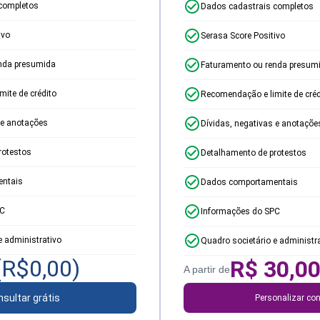
completos
Dados cadastrais completos
ivo
Serasa Score Positivo
nda presumida
Faturamento ou renda presum
ite de crédito
Recomendação e limite de créd
 e anotações
Dívidas, negativas e anotaçõe
rotestos
Detalhamento de protestos
ntais
Dados comportamentais
PC
Informações do SPC
e administrativo
Quadro societário e administr
(R$
0,00
)
R$
30,0
A partir de
sultar grátis
Personalizar con