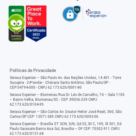
Políticas de Privacidade
Serasa Experian – São Paulo Av. das Nações Unidas, 14.401 - Torre
Sucupira - 24ºandar - Chácara Santo Antônio, São Paulo/SP -
CEP:04794-000 - CNPJ 62.173.620/0001-80
Serasa Experian – Blumenau Rua Dr. Léo de Carvalho, 74 – Sala 1105
– Bairro Velha, Blumenau/SC - CEP: 89036-239 CNPJ
62.173.620/0104-95
Serasa Experian – São Carlos Av. Doutor Heitor José Reali, 360, São
Carlos/SP CEP: 13571-385 CNPJ 62.173.620/0093-06
Serasa Experian – Brasília ST SCN, S/N, Qd 02, Bl C, 109, Sl 301, Ed.
Paulo Sarasate Bairro Asa Sul, Brasília – DF CEP: 70302-911 CNPJ
62.173.620/0131-68