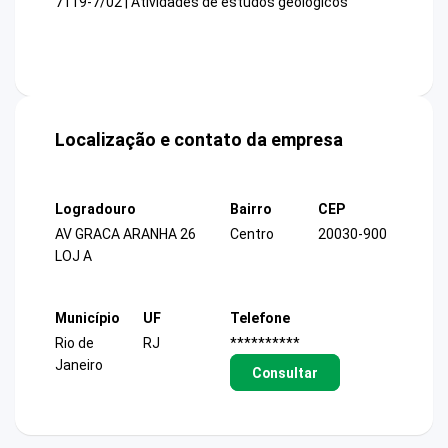
7119-7/02 | Atividades de estudos geológicos
Localização e contato da empresa
Logradouro
Bairro
CEP
AV GRACA ARANHA 26
Centro
20030-900
LOJ A
Município
UF
Telefone
Rio de
RJ
**********
Janeiro
Consultar