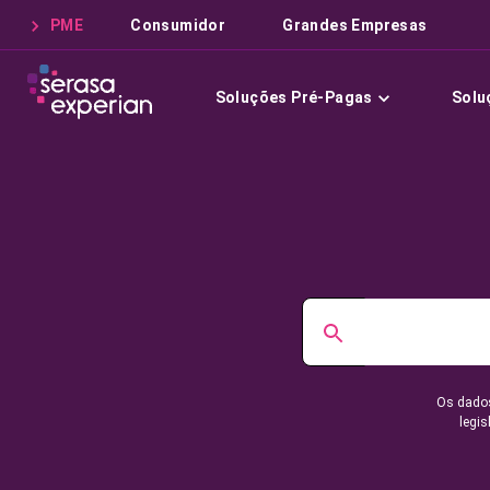
PME
Consumidor
Grandes Empresas
Soluções Pré-Pagas
Solu
Os dados
legis