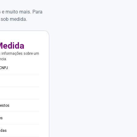
s e muito mais. Para
 sob medida.
Medida
s informações sobre um
ncia.
 CNPJ
testos
es
adas