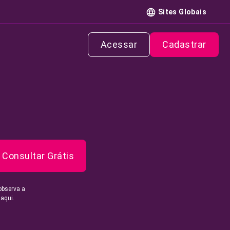
Sites Globais
Acessar
Cadastrar
Consultar Grátis
observa a
 aqui.