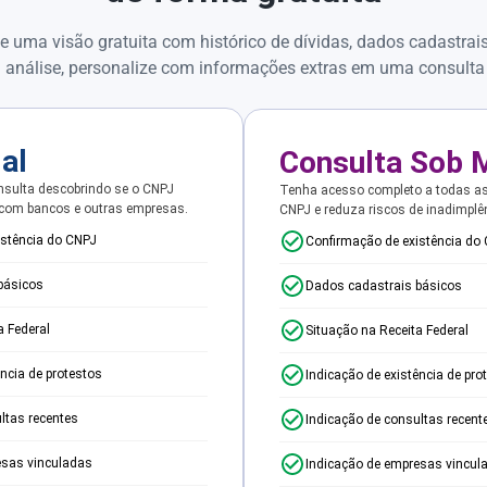
e uma visão gratuita com histórico de dívidas, dados cadastrai
 análise, personalize com informações extras em uma consulta
ial
Consulta Sob 
sulta descobrindo se o CNPJ
Tenha acesso completo a todas a
 com bancos e outras empresas.
CNPJ e reduza riscos de inadimplê
istência do CNPJ
Confirmação de existência do
básicos
Dados cadastrais básicos
a Federal
Situação na Receita Federal
ência de protestos
Indicação de existência de pro
ltas recentes
Indicação de consultas recent
esas vinculadas
Indicação de empresas vincul