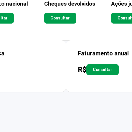
to nacional
Cheques devolvidos
Ações ju
ltar
Consultar
Consul
sa
Faturamento anual
R$
Consultar