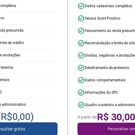
completos
Dados cadastrais completos
ivo
Serasa Score Positivo
nda presumida
Faturamento ou renda presum
ite de crédito
Recomendação e limite de créd
 e anotações
Dívidas, negativas e anotaçõe
rotestos
Detalhamento de protestos
ntais
Dados comportamentais
PC
Informações do SPC
e administrativo
Quadro societário e administr
(R$
0,00
)
R$
30,0
A partir de
sultar grátis
Personalizar con