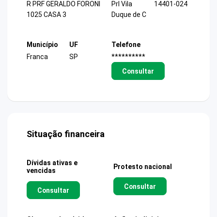
R PRF GERALDO FORONI
Prl Vila
14401-024
1025 CASA 3
Duque de C
Município
UF
Telefone
Franca
SP
**********
Consultar
Situação financeira
Dívidas ativas e
Protesto nacional
vencidas
Consultar
Consultar