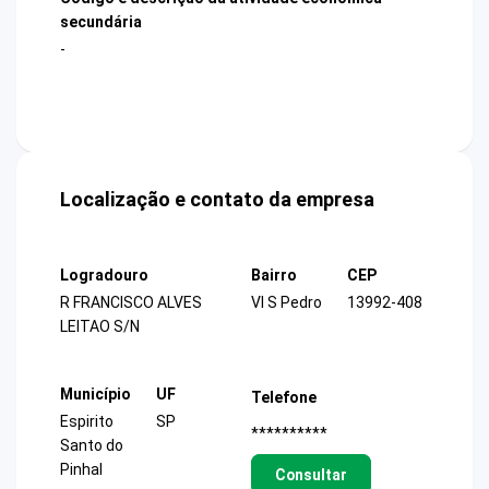
secundária
-
Localização e contato da empresa
Logradouro
Bairro
CEP
R FRANCISCO ALVES
Vl S Pedro
13992-408
LEITAO S/N
Município
UF
Telefone
Espirito
SP
**********
Santo do
Pinhal
Consultar