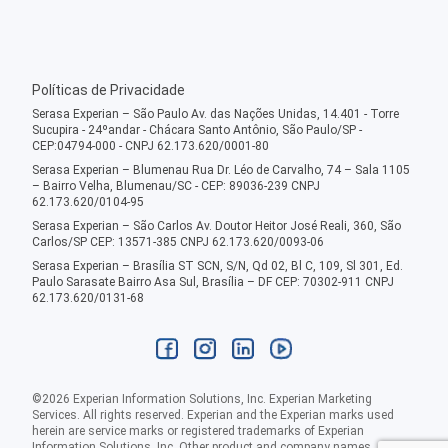
Políticas de Privacidade
Serasa Experian – São Paulo Av. das Nações Unidas, 14.401 - Torre
Sucupira - 24ºandar - Chácara Santo Antônio, São Paulo/SP -
CEP:04794-000 - CNPJ 62.173.620/0001-80
Serasa Experian – Blumenau Rua Dr. Léo de Carvalho, 74 – Sala 1105
– Bairro Velha, Blumenau/SC - CEP: 89036-239 CNPJ
62.173.620/0104-95
Serasa Experian – São Carlos Av. Doutor Heitor José Reali, 360, São
Carlos/SP CEP: 13571-385 CNPJ 62.173.620/0093-06
Serasa Experian – Brasília ST SCN, S/N, Qd 02, Bl C, 109, Sl 301, Ed.
Paulo Sarasate Bairro Asa Sul, Brasília – DF CEP: 70302-911 CNPJ
62.173.620/0131-68
©
2026
Experian Information Solutions, Inc. Experian Marketing
Services. All rights reserved. Experian and the Experian marks used
herein are service marks or registered trademarks of Experian
Information Solutions, Inc. Other product and company names