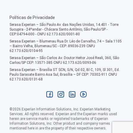
Políticas de Privacidade
Serasa Experian – São Paulo Av. das Nações Unidas, 14.401 - Torre
Sucupira - 24ºandar - Chácara Santo Antônio, São Paulo/SP -
CEP:04794-000 - CNPJ 62.173.620/0001-80
Serasa Experian – Blumenau Rua Dr. Léo de Carvalho, 74 – Sala 1105
– Bairro Velha, Blumenau/SC - CEP: 89036-239 CNPJ
62.173.620/0104-95
Serasa Experian – São Carlos Av. Doutor Heitor José Reali, 360, São
Carlos/SP CEP: 13571-385 CNPJ 62.173.620/0093-06
Serasa Experian – Brasília ST SCN, S/N, Qd 02, Bl C, 109, Sl 301, Ed.
Paulo Sarasate Bairro Asa Sul, Brasília – DF CEP: 70302-911 CNPJ
62.173.620/0131-68
©
2026
Experian Information Solutions, Inc. Experian Marketing
Services. All rights reserved. Experian and the Experian marks used
herein are service marks or registered trademarks of Experian
Information Solutions, Inc. Other product and company names
mentioned here in are the property of their respective owners.