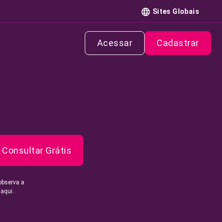
Sites Globais
Acessar
Cadastrar
Consultar Grátis
observa a
 aqui.