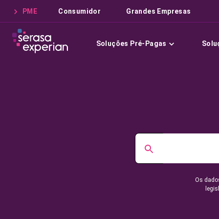
PME
Consumidor
Grandes Empresas
Soluções Pré-Pagas
Solu
Os dados
legis