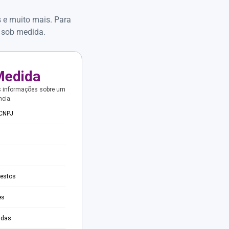
s e muito mais. Para
 sob medida.
Medida
s informações sobre um
ncia.
 CNPJ
testos
es
adas