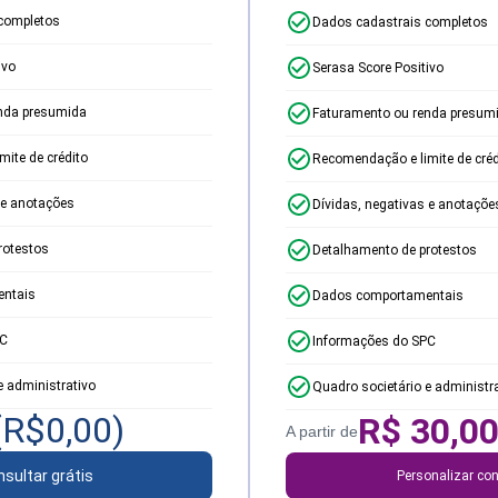
completos
Dados cadastrais completos
ivo
Serasa Score Positivo
nda presumida
Faturamento ou renda presum
ite de crédito
Recomendação e limite de créd
 e anotações
Dívidas, negativas e anotaçõe
rotestos
Detalhamento de protestos
ntais
Dados comportamentais
PC
Informações do SPC
e administrativo
Quadro societário e administr
(R$
0,00
)
R$
30,0
A partir de
sultar grátis
Personalizar con