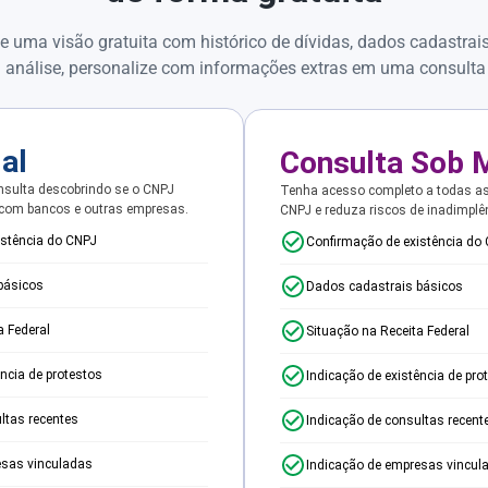
e uma visão gratuita com histórico de dívidas, dados cadastrai
 análise, personalize com informações extras em uma consulta
ial
Consulta Sob 
sulta descobrindo se o CNPJ
Tenha acesso completo a todas a
 com bancos e outras empresas.
CNPJ e reduza riscos de inadimplê
istência do CNPJ
Confirmação de existência do
básicos
Dados cadastrais básicos
a Federal
Situação na Receita Federal
ência de protestos
Indicação de existência de pro
ltas recentes
Indicação de consultas recent
esas vinculadas
Indicação de empresas vincul