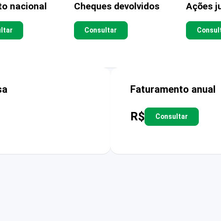
to nacional
Cheques devolvidos
Ações ju
ltar
Consultar
Consul
sa
Faturamento anual
R$
Consultar