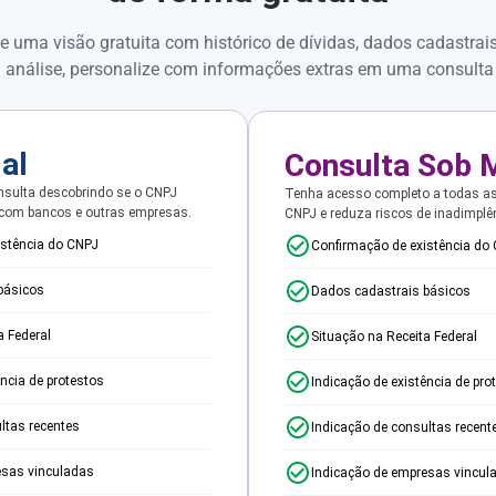
e uma visão gratuita com histórico de dívidas, dados cadastrai
 análise, personalize com informações extras em uma consulta
ial
Consulta Sob 
sulta descobrindo se o CNPJ
Tenha acesso completo a todas a
 com bancos e outras empresas.
CNPJ e reduza riscos de inadimplê
istência do CNPJ
Confirmação de existência do
básicos
Dados cadastrais básicos
a Federal
Situação na Receita Federal
ência de protestos
Indicação de existência de pro
ltas recentes
Indicação de consultas recent
esas vinculadas
Indicação de empresas vincul