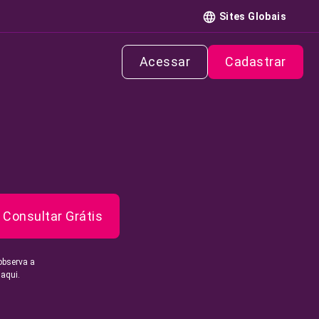
Sites Globais
Acessar
Cadastrar
Consultar Grátis
observa a
 aqui.