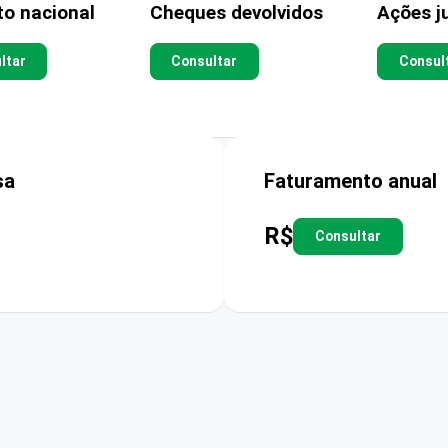
to nacional
Cheques devolvidos
Ações ju
ltar
Consultar
Consul
sa
Faturamento anual
R$
Consultar