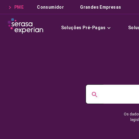
PME
Consumidor
Grandes Empresas
Soluções Pré-Pagas
Solu
Os dados
legis