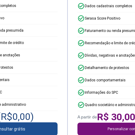
completos
Dados cadastrais completos
ivo
Serasa Score Positivo
nda presumida
Faturamento ou renda presum
ite de crédito
Recomendação e limite de créd
 e anotações
Dívidas, negativas e anotaçõe
rotestos
Detalhamento de protestos
ntais
Dados comportamentais
PC
Informações do SPC
e administrativo
Quadro societário e administr
(R$
0,00
)
R$
30,0
A partir de
sultar grátis
Personalizar con