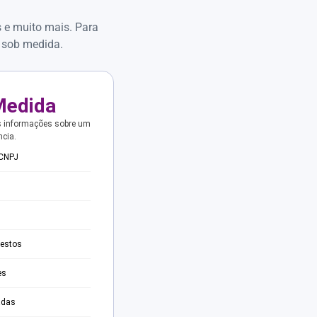
s e muito mais. Para
 sob medida.
Medida
s informações sobre um
ncia.
 CNPJ
testos
es
adas