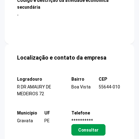
Código e descrição da atividade econômica
secundária
-
Localização e contato da empresa
Logradouro
Bairro
CEP
R DR AMAURY DE
Boa Vista
55644-010
MEDEIROS 72
Município
UF
Telefone
Gravata
PE
**********
Consultar