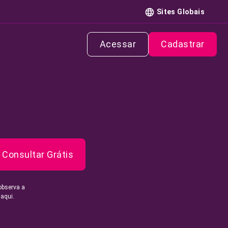
Sites Globais
Acessar
Cadastrar
Consultar Grátis
observa a
 aqui.