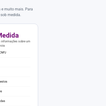
s e muito mais. Para
 sob medida.
Medida
s informações sobre um
ncia.
 CNPJ
testos
es
adas