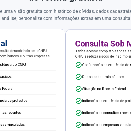
e uma visão gratuita com histórico de dívidas, dados cadastrai
 análise, personalize com informações extras em uma consulta
ial
Consulta Sob 
sulta descobrindo se o CNPJ
Tenha acesso completo a todas a
 com bancos e outras empresas.
CNPJ e reduza riscos de inadimplê
istência do CNPJ
Confirmação de existência do
básicos
Dados cadastrais básicos
a Federal
Situação na Receita Federal
ência de protestos
Indicação de existência de pro
ltas recentes
Indicação de consultas recent
esas vinculadas
Indicação de empresas vincul