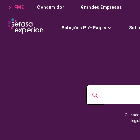
PME
Consumidor
Grandes Empresas
Soluções Pré-Pagas
Solu
Os dados
legis