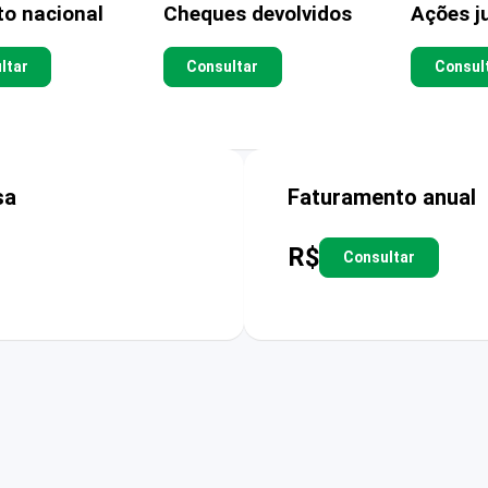
to nacional
Cheques devolvidos
Ações ju
ltar
Consultar
Consul
sa
Faturamento anual
R$
Consultar