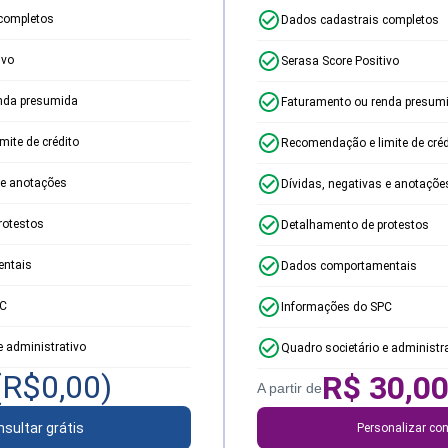
completos
Dados cadastrais completos
ivo
Serasa Score Positivo
nda presumida
Faturamento ou renda presum
ite de crédito
Recomendação e limite de créd
 e anotações
Dívidas, negativas e anotaçõe
rotestos
Detalhamento de protestos
ntais
Dados comportamentais
PC
Informações do SPC
e administrativo
Quadro societário e administr
(R$
0,00
)
R$
30,0
A partir de
sultar grátis
Personalizar con