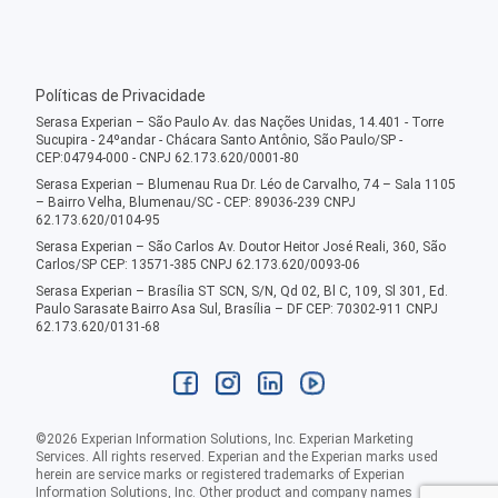
Políticas de Privacidade
Serasa Experian – São Paulo Av. das Nações Unidas, 14.401 - Torre
Sucupira - 24ºandar - Chácara Santo Antônio, São Paulo/SP -
CEP:04794-000 - CNPJ 62.173.620/0001-80
Serasa Experian – Blumenau Rua Dr. Léo de Carvalho, 74 – Sala 1105
– Bairro Velha, Blumenau/SC - CEP: 89036-239 CNPJ
62.173.620/0104-95
Serasa Experian – São Carlos Av. Doutor Heitor José Reali, 360, São
Carlos/SP CEP: 13571-385 CNPJ 62.173.620/0093-06
Serasa Experian – Brasília ST SCN, S/N, Qd 02, Bl C, 109, Sl 301, Ed.
Paulo Sarasate Bairro Asa Sul, Brasília – DF CEP: 70302-911 CNPJ
62.173.620/0131-68
©
2026
Experian Information Solutions, Inc. Experian Marketing
Services. All rights reserved. Experian and the Experian marks used
herein are service marks or registered trademarks of Experian
Information Solutions, Inc. Other product and company names