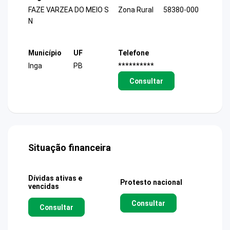
FAZE VARZEA DO MEIO S
Zona Rural
58380-000
N
Município
UF
Telefone
Inga
PB
**********
Consultar
Situação financeira
Dívidas ativas e
Protesto nacional
vencidas
Consultar
Consultar