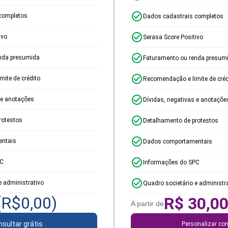
completos
Dados cadastrais completos
ivo
Serasa Score Positivo
nda presumida
Faturamento ou renda presum
ite de crédito
Recomendação e limite de créd
 e anotações
Dívidas, negativas e anotaçõe
rotestos
Detalhamento de protestos
ntais
Dados comportamentais
PC
Informações do SPC
e administrativo
Quadro societário e administr
(R$
0,00
)
R$
30,0
A partir de
sultar grátis
Personalizar con