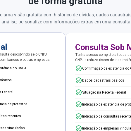
de forma gratuita
e uma visão gratuita com histórico de dívidas, dados cadastrai
 análise, personalize com informações extras em uma consulta
ial
Consulta Sob 
sulta descobrindo se o CNPJ
Tenha acesso completo a todas a
 com bancos e outras empresas.
CNPJ e reduza riscos de inadimplê
istência do CNPJ
Confirmação de existência do
básicos
Dados cadastrais básicos
a Federal
Situação na Receita Federal
ência de protestos
Indicação de existência de pro
ltas recentes
Indicação de consultas recent
esas vinculadas
Indicação de empresas vincul