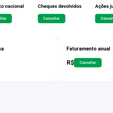
to nacional
Cheques devolvidos
Ações ju
ltar
Consultar
Consul
sa
Faturamento anual
R$
Consultar