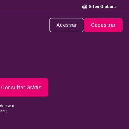
Sites Globais
Acessar
Cadastrar
Consultar Grátis
observa a
 aqui.