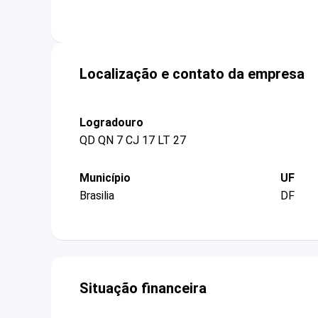
Localização e contato da empresa
Logradouro
QD QN 7 CJ 17 LT 27
Município
UF
Brasilia
DF
Situação financeira