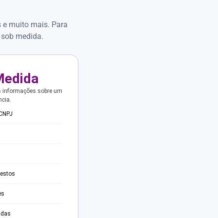
s e muito mais. Para
 sob medida.
Medida
s informações sobre um
ncia.
 CNPJ
testos
es
adas