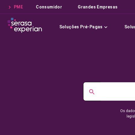
PME
Consumidor
Grandes Empresas
Soluções Pré-Pagas
Solu
Os dados
legis