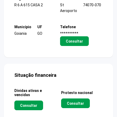
R 6 A 615 CASA 2
St
74070-070
Aeroporto
Município
UF
Telefone
Goiania
GO
**********
Consultar
Situação financeira
Dívidas ativas e
Protesto nacional
vencidas
Consultar
Consultar