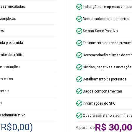
esas vinculadas
Indicação de empresas vincul
completos
Dados cadastrais completos
ivo
Serasa Score Positivo
nda presumida
Faturamento ou renda presum
ite de crédito
Recomendação e limite de créd
 e anotações
Dívidas, negativas e anotaçõe
rotestos
Detalhamento de protestos
ntais
Dados comportamentais
PC
Informações do SPC
e administrativo
Quadro societário e administr
(R$
0,00
)
R$
30,0
A partir de