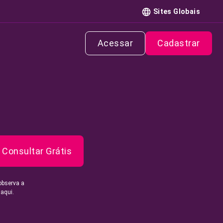
Sites Globais
Acessar
Cadastrar
Consultar Grátis
observa a
 aqui.