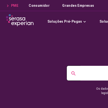
PME
Consumidor
Grandes Empresas
Soluções Pré-Pagas
Solu
Os dados
legis