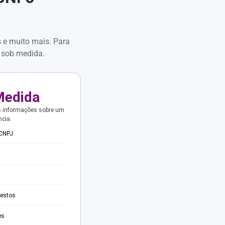
s e muito mais. Para
 sob medida.
Medida
s informações sobre um
ncia.
 CNPJ
testos
es