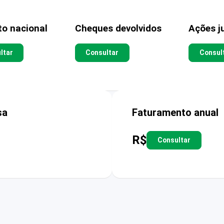
to nacional
Cheques devolvidos
Ações ju
ltar
Consultar
Consul
sa
Faturamento anual
R$
Consultar