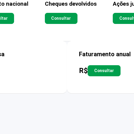
to nacional
Cheques devolvidos
Ações ju
ltar
Consultar
Consul
sa
Faturamento anual
R$
Consultar