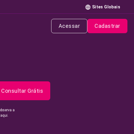
Sites Globais
Acessar
Cadastrar
Consultar Grátis
observa a
 aqui.