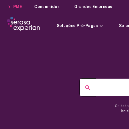
PME
Consumidor
Grandes Empresas
Soluções Pré-Pagas
Solu
Os dados
legis