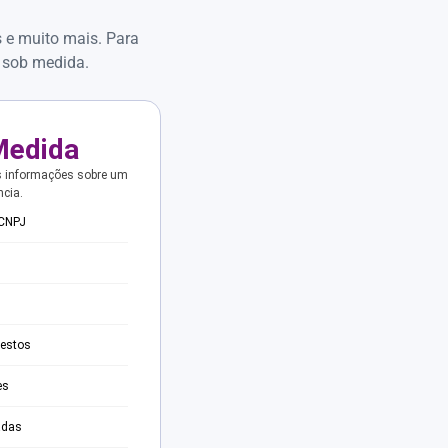
s e muito mais. Para
 sob medida.
Medida
s informações sobre um
ncia.
 CNPJ
testos
es
adas