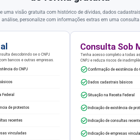
e uma visão gratuita com histórico de dívidas, dados cadastrai
 análise, personalize com informações extras em uma consulta
ial
Consulta Sob 
sulta descobrindo se o CNPJ
Tenha acesso completo a todas a
 com bancos e outras empresas.
CNPJ e reduza riscos de inadimplê
istência do CNPJ
Confirmação de existência do
básicos
Dados cadastrais básicos
a Federal
Situação na Receita Federal
ência de protestos
Indicação de existência de pro
ltas recentes
Indicação de consultas recent
esas vinculadas
Indicação de empresas vincul