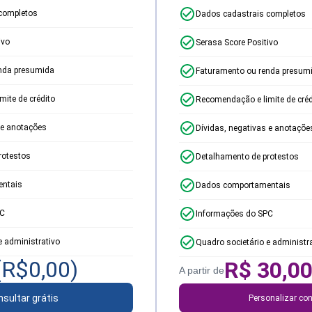
completos
Dados cadastrais completos
ivo
Serasa Score Positivo
nda presumida
Faturamento ou renda presum
ite de crédito
Recomendação e limite de créd
 e anotações
Dívidas, negativas e anotaçõe
rotestos
Detalhamento de protestos
ntais
Dados comportamentais
PC
Informações do SPC
e administrativo
Quadro societário e administr
(R$
0,00
)
R$
30,0
A partir de
sultar grátis
Personalizar con