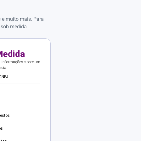
s e muito mais. Para
 sob medida.
Medida
s informações sobre um
ncia.
 CNPJ
testos
es