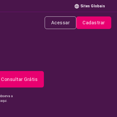
Sites Globais
Acessar
Cadastrar
Consultar Grátis
observa a
 aqui.