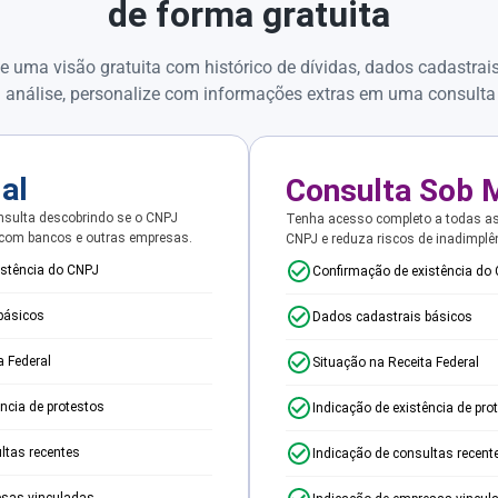
de forma gratuita
e uma visão gratuita com histórico de dívidas, dados cadastrai
 análise, personalize com informações extras em uma consulta
ial
Consulta Sob 
sulta descobrindo se o CNPJ
Tenha acesso completo a todas a
 com bancos e outras empresas.
CNPJ e reduza riscos de inadimplê
istência do CNPJ
Confirmação de existência do
básicos
Dados cadastrais básicos
a Federal
Situação na Receita Federal
ência de protestos
Indicação de existência de pro
ltas recentes
Indicação de consultas recent
esas vinculadas