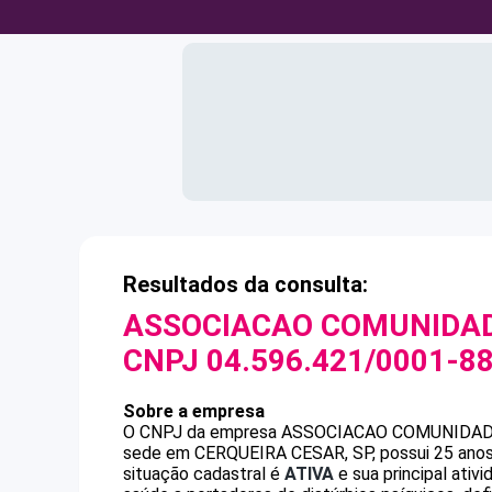
Resultados da consulta:
ASSOCIACAO COMUNIDAD
CNPJ
04.596.421/0001-8
Sobre a empresa
O CNPJ da empresa
ASSOCIACAO COMUNIDAD
sede em CERQUEIRA CESAR, SP, possui 25 anos,
situação cadastral é
ATIVA
e sua principal ativ