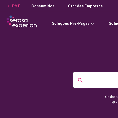
PME
Consumidor
Grandes Empresas
Soluções Pré-Pagas
Solu
Os dados
legis