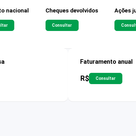
to nacional
Cheques devolvidos
Ações ju
ltar
Consultar
Consul
sa
Faturamento anual
R$
Consultar