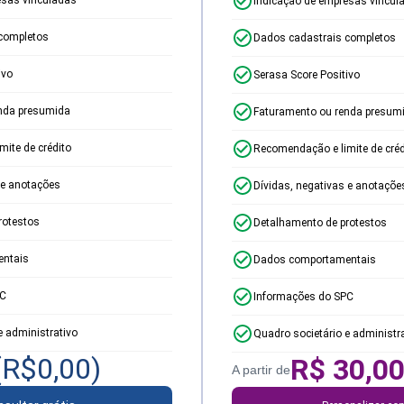
Indicação de empresas vincul
completos
Dados cadastrais completos
ivo
Serasa Score Positivo
nda presumida
Faturamento ou renda presum
ite de crédito
Recomendação e limite de créd
 e anotações
Dívidas, negativas e anotaçõe
rotestos
Detalhamento de protestos
ntais
Dados comportamentais
PC
Informações do SPC
e administrativo
Quadro societário e administr
(R$
0,00
)
R$
30,0
A partir de