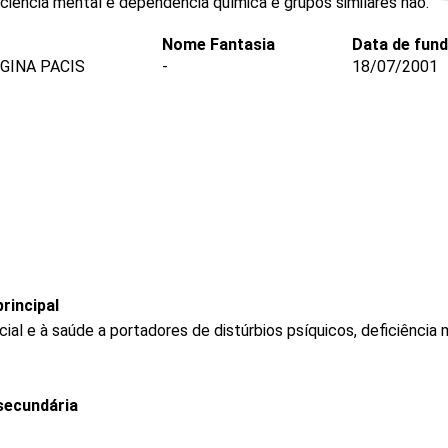
iciência mental e dependência química e grupos similares não.
Nome Fantasia
Data de fun
GINA PACIS
-
18/07/2001
rincipal
ial e à saúde a portadores de distúrbios psíquicos, deficiênci
secundária