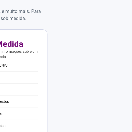
s e muito mais. Para
 sob medida.
Medida
s informações sobre um
ncia.
 CNPJ
testos
es
adas