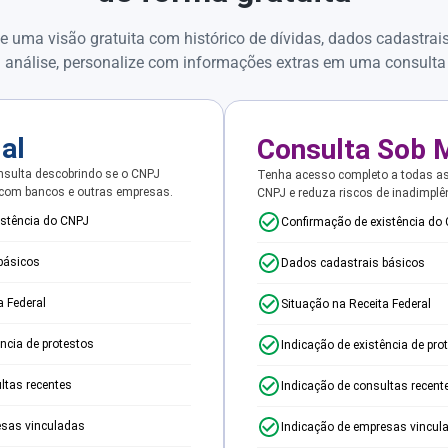
e uma visão gratuita com histórico de dívidas, dados cadastrai
 análise, personalize com informações extras em uma consulta
ial
Consulta Sob 
sulta descobrindo se o CNPJ
Tenha acesso completo a todas a
 com bancos e outras empresas.
CNPJ e reduza riscos de inadimplê
istência do CNPJ
Confirmação de existência do
básicos
Dados cadastrais básicos
a Federal
Situação na Receita Federal
ência de protestos
Indicação de existência de pro
ltas recentes
Indicação de consultas recent
esas vinculadas
Indicação de empresas vincul