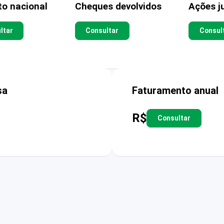
to nacional
Cheques devolvidos
Ações ju
ltar
Consultar
Consul
sa
Faturamento anual
R$
Consultar