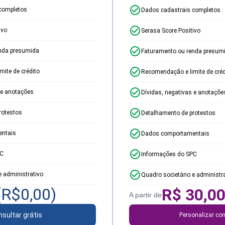
completos
Dados cadastrais completos
ivo
Serasa Score Positivo
nda presumida
Faturamento ou renda presum
ite de crédito
Recomendação e limite de créd
 e anotações
Dívidas, negativas e anotaçõe
rotestos
Detalhamento de protestos
ntais
Dados comportamentais
PC
Informações do SPC
e administrativo
Quadro societário e administr
(R$
0,00
)
R$
30,0
A partir de
sultar grátis
Personalizar con