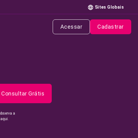
Sites Globais
Acessar
Cadastrar
Consultar Grátis
observa a
 aqui.