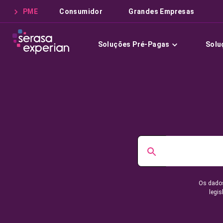
PME
Consumidor
Grandes Empresas
Soluções Pré-Pagas
Solu
Os dados
legis