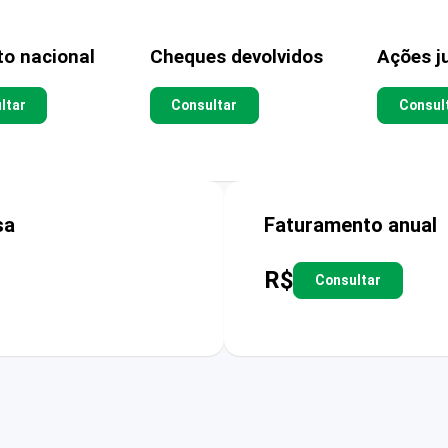
to nacional
Cheques devolvidos
Ações ju
ltar
Consultar
Consul
sa
Faturamento anual
R$
Consultar