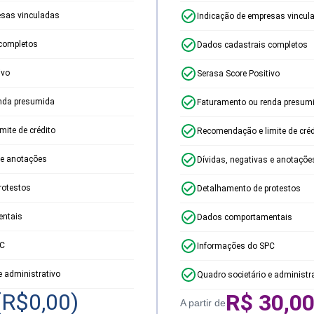
esas vinculadas
Indicação de empresas vincul
completos
Dados cadastrais completos
ivo
Serasa Score Positivo
nda presumida
Faturamento ou renda presum
ite de crédito
Recomendação e limite de créd
 e anotações
Dívidas, negativas e anotaçõe
rotestos
Detalhamento de protestos
ntais
Dados comportamentais
PC
Informações do SPC
e administrativo
Quadro societário e administr
(R$
0,00
)
R$
30,0
A partir de