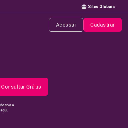
Sites Globais
Acessar
Cadastrar
Consultar Grátis
observa a
 aqui.