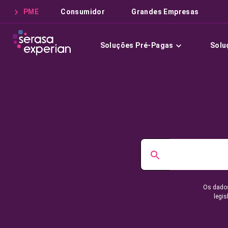
PME
Consumidor
Grandes Empresas
Soluções Pré-Pagas
Solu
Os dados
legis