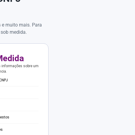
s e muito mais. Para
 sob medida.
Medida
s informações sobre um
ncia.
 CNPJ
testos
es