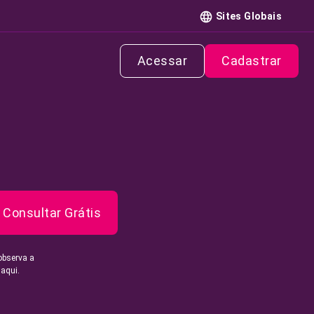
Sites Globais
Acessar
Cadastrar
Consultar Grátis
observa a
 aqui.