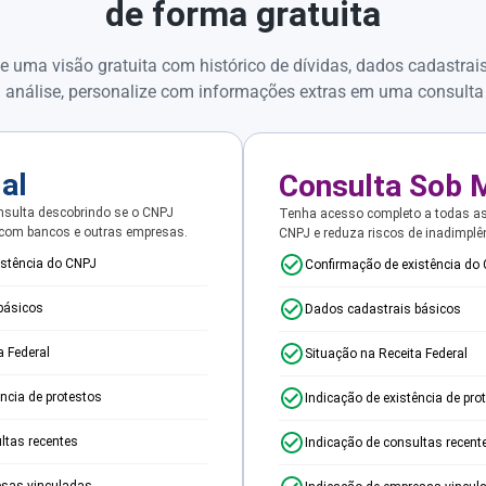
de forma gratuita
e uma visão gratuita com histórico de dívidas, dados cadastrai
 análise, personalize com informações extras em uma consulta
ial
Consulta Sob 
sulta descobrindo se o CNPJ
Tenha acesso completo a todas a
 com bancos e outras empresas.
CNPJ e reduza riscos de inadimplê
istência do CNPJ
Confirmação de existência do
básicos
Dados cadastrais básicos
a Federal
Situação na Receita Federal
ência de protestos
Indicação de existência de pro
ltas recentes
Indicação de consultas recent
esas vinculadas