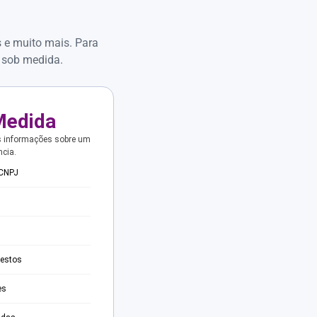
s e muito mais. Para
 sob medida.
Medida
s informações sobre um
ncia.
 CNPJ
testos
es