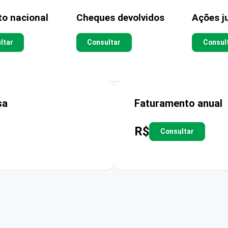
to nacional
Cheques devolvidos
Ações ju
ltar
Consultar
Consul
sa
Faturamento anual
R$
Consultar