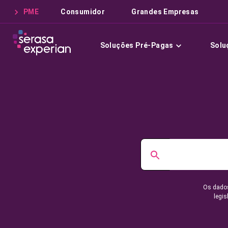
PME
Consumidor
Grandes Empresas
Soluções Pré-Pagas
Solu
Os dados
legis