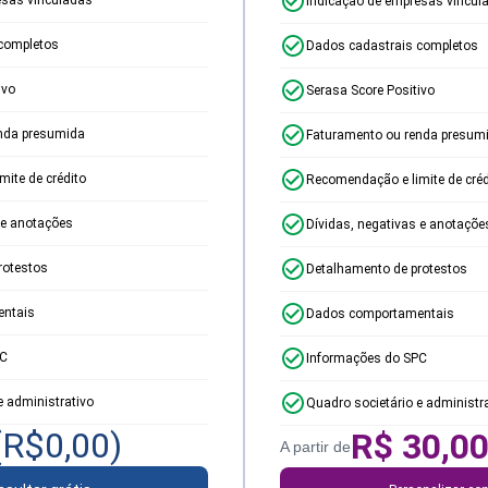
Indicação de empresas vincul
completos
Dados cadastrais completos
ivo
Serasa Score Positivo
nda presumida
Faturamento ou renda presum
ite de crédito
Recomendação e limite de créd
 e anotações
Dívidas, negativas e anotaçõe
rotestos
Detalhamento de protestos
ntais
Dados comportamentais
PC
Informações do SPC
e administrativo
Quadro societário e administr
(R$
0,00
)
R$
30,0
A partir de