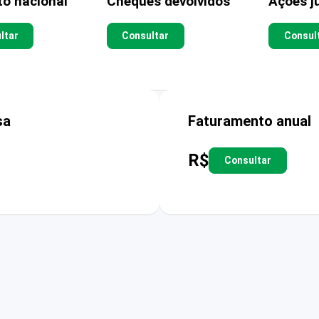
to nacional
Cheques devolvidos
Ações ju
ltar
Consultar
Consul
sa
Faturamento anual
R$
Consultar