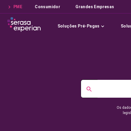
PME
Consumidor
Grandes Empresas
Soluções Pré-Pagas
Solu
Os dados
legis