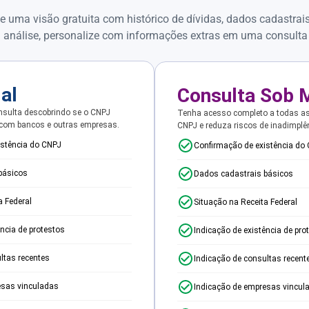
e uma visão gratuita com histórico de dívidas, dados cadastrai
 análise, personalize com informações extras em uma consulta
ial
Consulta Sob 
sulta descobrindo se o CNPJ
Tenha acesso completo a todas a
 com bancos e outras empresas.
CNPJ e reduza riscos de inadimplê
istência do CNPJ
Confirmação de existência do
básicos
Dados cadastrais básicos
a Federal
Situação na Receita Federal
ência de protestos
Indicação de existência de pro
ltas recentes
Indicação de consultas recent
esas vinculadas
Indicação de empresas vincul