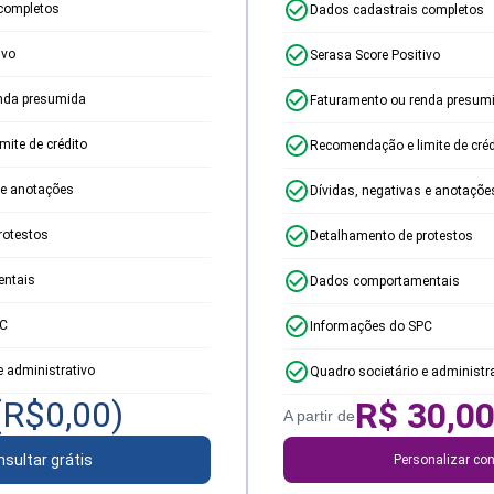
completos
Dados cadastrais completos
ivo
Serasa Score Positivo
nda presumida
Faturamento ou renda presum
ite de crédito
Recomendação e limite de créd
 e anotações
Dívidas, negativas e anotaçõe
rotestos
Detalhamento de protestos
ntais
Dados comportamentais
PC
Informações do SPC
e administrativo
Quadro societário e administr
(R$
0,00
)
R$
30,0
A partir de
sultar grátis
Personalizar con