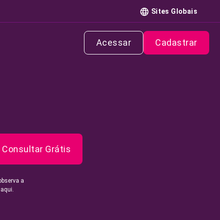
Sites Globais
Acessar
Cadastrar
Consultar Grátis
observa a
 aqui.