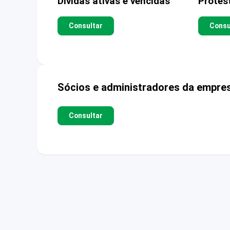
Dívidas ativas e vencidas
Protes
Consultar
Consu
Sócios e administradores da empre
Consultar