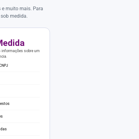
s e muito mais. Para
 sob medida.
Medida
s informações sobre um
ncia.
 CNPJ
testos
es
adas