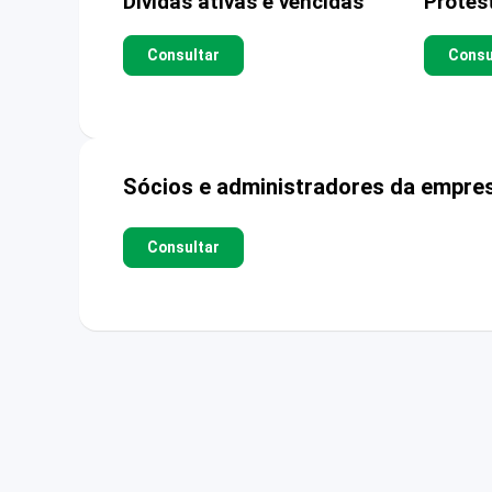
Dívidas ativas e vencidas
Protes
Consultar
Consu
Sócios e administradores da empre
Consultar