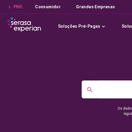
PME
Consumidor
Grandes Empresas
Soluções Pré-Pagas
Solu
Os dados
legis