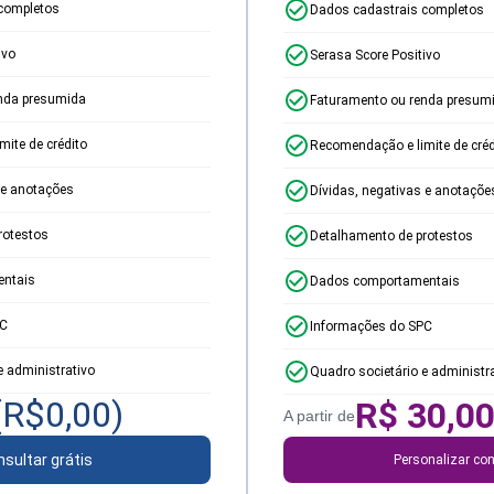
completos
Dados cadastrais completos
ivo
Serasa Score Positivo
nda presumida
Faturamento ou renda presum
ite de crédito
Recomendação e limite de créd
 e anotações
Dívidas, negativas e anotaçõe
rotestos
Detalhamento de protestos
ntais
Dados comportamentais
PC
Informações do SPC
e administrativo
Quadro societário e administr
(R$
0,00
)
R$
30,0
A partir de
sultar grátis
Personalizar con