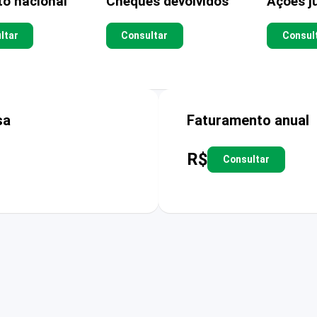
to nacional
Cheques devolvidos
Ações ju
ltar
Consultar
Consul
sa
Faturamento anual
R$
Consultar