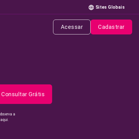
Sites Globais
Acessar
Cadastrar
Consultar Grátis
observa a
 aqui.