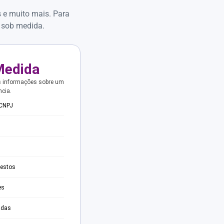
s e muito mais. Para
 sob medida.
Medida
s informações sobre um
ncia.
 CNPJ
testos
es
adas