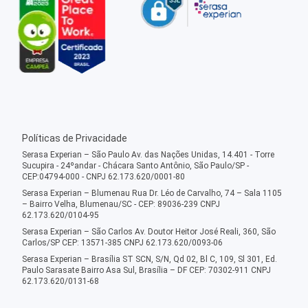
Políticas de Privacidade
Serasa Experian – São Paulo Av. das Nações Unidas, 14.401 - Torre
Sucupira - 24ºandar - Chácara Santo Antônio, São Paulo/SP -
CEP:04794-000 - CNPJ 62.173.620/0001-80
Serasa Experian – Blumenau Rua Dr. Léo de Carvalho, 74 – Sala 1105
– Bairro Velha, Blumenau/SC - CEP: 89036-239 CNPJ
62.173.620/0104-95
Serasa Experian – São Carlos Av. Doutor Heitor José Reali, 360, São
Carlos/SP CEP: 13571-385 CNPJ 62.173.620/0093-06
Serasa Experian – Brasília ST SCN, S/N, Qd 02, Bl C, 109, Sl 301, Ed.
Paulo Sarasate Bairro Asa Sul, Brasília – DF CEP: 70302-911 CNPJ
62.173.620/0131-68