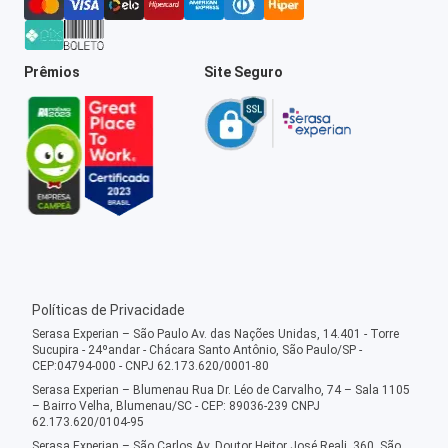
Prêmios
Site Seguro
Políticas de Privacidade
Serasa Experian – São Paulo Av. das Nações Unidas, 14.401 - Torre
Sucupira - 24ºandar - Chácara Santo Antônio, São Paulo/SP -
CEP:04794-000 - CNPJ 62.173.620/0001-80
Serasa Experian – Blumenau Rua Dr. Léo de Carvalho, 74 – Sala 1105
– Bairro Velha, Blumenau/SC - CEP: 89036-239 CNPJ
62.173.620/0104-95
Serasa Experian – São Carlos Av. Doutor Heitor José Reali, 360, São