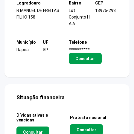
Logradouro
Bairro
CEP
R MANUEL DE FREITAS
Lot
13976-298
FILHO 158
Conjunto H
A A
Município
UF
Telefone
Itapira
SP
**********
Consultar
Situação financeira
Dívidas ativas e
Protesto nacional
vencidas
Consultar
Consultar