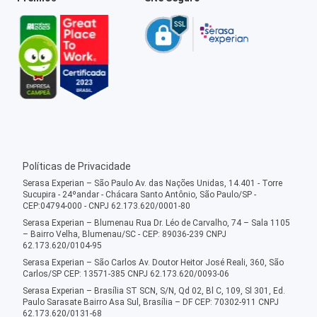
Políticas de Privacidade
Serasa Experian – São Paulo Av. das Nações Unidas, 14.401 - Torre
Sucupira - 24ºandar - Chácara Santo Antônio, São Paulo/SP -
CEP:04794-000 - CNPJ 62.173.620/0001-80
Serasa Experian – Blumenau Rua Dr. Léo de Carvalho, 74 – Sala 1105
– Bairro Velha, Blumenau/SC - CEP: 89036-239 CNPJ
62.173.620/0104-95
Serasa Experian – São Carlos Av. Doutor Heitor José Reali, 360, São
Carlos/SP CEP: 13571-385 CNPJ 62.173.620/0093-06
Serasa Experian – Brasília ST SCN, S/N, Qd 02, Bl C, 109, Sl 301, Ed.
Paulo Sarasate Bairro Asa Sul, Brasília – DF CEP: 70302-911 CNPJ
62.173.620/0131-68