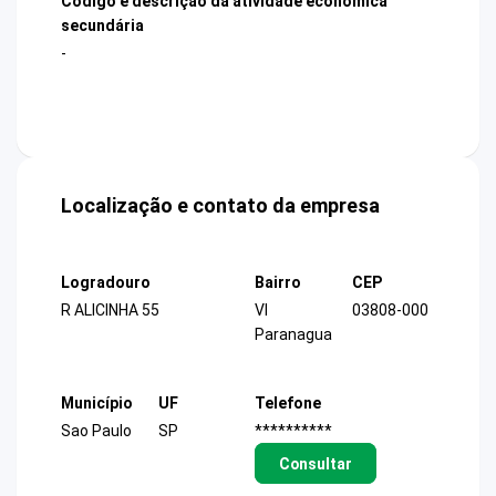
Código e descrição da atividade econômica
secundária
-
Localização e contato da empresa
Logradouro
Bairro
CEP
R ALICINHA 55
Vl
03808-000
Paranagua
Município
UF
Telefone
Sao Paulo
SP
**********
Consultar