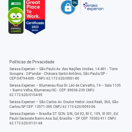
Políticas de Privacidade
Serasa Experian – São Paulo Av. das Nações Unidas, 14.401 - Torre
Sucupira - 24ºandar - Chácara Santo Antônio, São Paulo/SP -
CEP:04794-000 - CNPJ 62.173.620/0001-80
Serasa Experian – Blumenau Rua Dr. Léo de Carvalho, 74 – Sala 1105
– Bairro Velha, Blumenau/SC - CEP: 89036-239 CNPJ
62.173.620/0104-95
Serasa Experian – São Carlos Av. Doutor Heitor José Reali, 360, São
Carlos/SP CEP: 13571-385 CNPJ 62.173.620/0093-06
Serasa Experian – Brasília ST SCN, S/N, Qd 02, Bl C, 109, Sl 301, Ed.
Paulo Sarasate Bairro Asa Sul, Brasília – DF CEP: 70302-911 CNPJ
62.173.620/0131-68