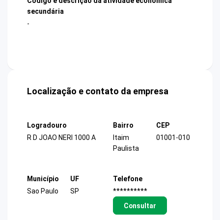
Código e descrição da atividade econômica
secundária
-
Localização e contato da empresa
Logradouro
Bairro
CEP
R D JOAO NERI 1000 A
Itaim
01001-010
Paulista
Município
UF
Telefone
Sao Paulo
SP
**********
Consultar