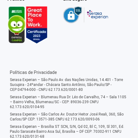
Políticas de Privacidade
Serasa Experian – São Paulo Av. das Nações Unidas, 14.401 - Torre
Sucupira - 24ºandar - Chácara Santo Antônio, São Paulo/SP -
CEP:04794-000 - CNPJ 62.173.620/0001-80
Serasa Experian – Blumenau Rua Dr. Léo de Carvalho, 74 – Sala 1105
– Bairro Velha, Blumenau/SC - CEP: 89036-239 CNPJ
62.173.620/0104-95
Serasa Experian – São Carlos Av. Doutor Heitor José Reali, 360, São
Carlos/SP CEP: 13571-385 CNPJ 62.173.620/0093-06
Serasa Experian – Brasília ST SCN, S/N, Qd 02, Bl C, 109, Sl 301, Ed.
Paulo Sarasate Bairro Asa Sul, Brasília – DF CEP: 70302-911 CNPJ
62.173.620/0131-68