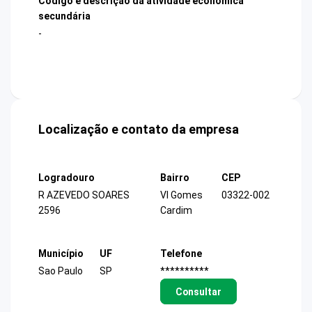
Código e descrição da atividade econômica
secundária
-
Localização e contato da empresa
Logradouro
Bairro
CEP
R AZEVEDO SOARES
Vl Gomes
03322-002
2596
Cardim
Município
UF
Telefone
Sao Paulo
SP
**********
Consultar