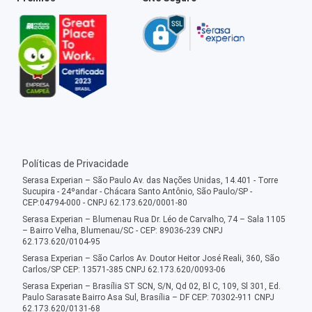
Políticas de Privacidade
Serasa Experian – São Paulo Av. das Nações Unidas, 14.401 - Torre
Sucupira - 24ºandar - Chácara Santo Antônio, São Paulo/SP -
CEP:04794-000 - CNPJ 62.173.620/0001-80
Serasa Experian – Blumenau Rua Dr. Léo de Carvalho, 74 – Sala 1105
– Bairro Velha, Blumenau/SC - CEP: 89036-239 CNPJ
62.173.620/0104-95
Serasa Experian – São Carlos Av. Doutor Heitor José Reali, 360, São
Carlos/SP CEP: 13571-385 CNPJ 62.173.620/0093-06
Serasa Experian – Brasília ST SCN, S/N, Qd 02, Bl C, 109, Sl 301, Ed.
Paulo Sarasate Bairro Asa Sul, Brasília – DF CEP: 70302-911 CNPJ
62.173.620/0131-68