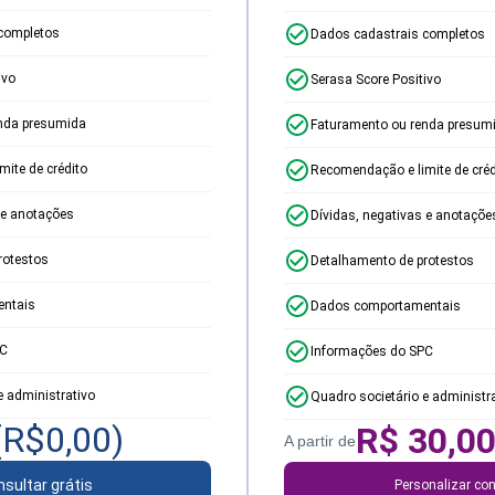
completos
Dados cadastrais completos
ivo
Serasa Score Positivo
nda presumida
Faturamento ou renda presum
ite de crédito
Recomendação e limite de créd
 e anotações
Dívidas, negativas e anotaçõe
rotestos
Detalhamento de protestos
ntais
Dados comportamentais
PC
Informações do SPC
e administrativo
Quadro societário e administr
(R$
0,00
)
R$
30,0
A partir de
sultar grátis
Personalizar con