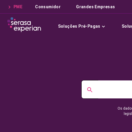
PME
Consumidor
Grandes Empresas
Soluções Pré-Pagas
Solu
Os dados
legis