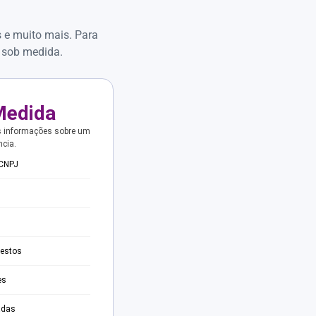
s e muito mais. Para
 sob medida.
Medida
s informações sobre um
ncia.
 CNPJ
testos
es
adas