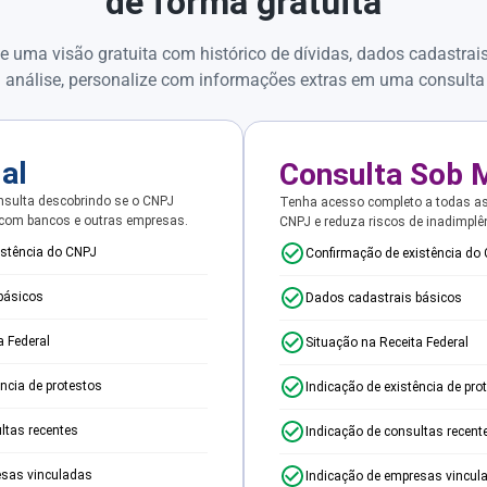
de forma gratuita
e uma visão gratuita com histórico de dívidas, dados cadastrai
 análise, personalize com informações extras em uma consulta
ial
Consulta Sob 
sulta descobrindo se o CNPJ
Tenha acesso completo a todas a
 com bancos e outras empresas.
CNPJ e reduza riscos de inadimplê
istência do CNPJ
Confirmação de existência do
básicos
Dados cadastrais básicos
a Federal
Situação na Receita Federal
ência de protestos
Indicação de existência de pro
ltas recentes
Indicação de consultas recent
esas vinculadas
Indicação de empresas vincul