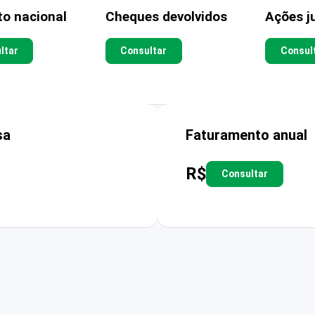
to nacional
Cheques devolvidos
Ações ju
ltar
Consultar
Consul
sa
Faturamento anual
R$
Consultar