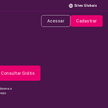
Sites Globais
Acessar
Cadastrar
Consultar Grátis
observa a
 aqui.