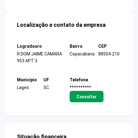
Localização e contato da empresa
Logradouro
Bairro
CEP
R DOM JAIME CAMARA
Copacabana
88504-210
953 APT 3
Município
UF
Telefone
Lages
SC
**********
Consultar
Situação financeira