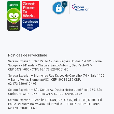
Políticas de Privacidade
Serasa Experian – São Paulo Av. das Nações Unidas, 14.401 - Torre
Sucupira - 24ºandar - Chácara Santo Antônio, São Paulo/SP -
CEP:04794-000 - CNPJ 62.173.620/0001-80
Serasa Experian – Blumenau Rua Dr. Léo de Carvalho, 74 – Sala 1105
– Bairro Velha, Blumenau/SC - CEP: 89036-239 CNPJ
62.173.620/0104-95
Serasa Experian – São Carlos Av. Doutor Heitor José Reali, 360, São
Carlos/SP CEP: 13571-385 CNPJ 62.173.620/0093-06
Serasa Experian – Brasília ST SCN, S/N, Qd 02, Bl C, 109, Sl 301, Ed.
Paulo Sarasate Bairro Asa Sul, Brasília – DF CEP: 70302-911 CNPJ
62.173.620/0131-68