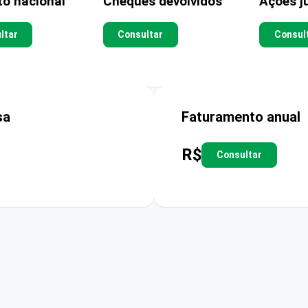
to nacional
Cheques devolvidos
Ações ju
ltar
Consultar
Consul
sa
Faturamento anual
R$
Consultar