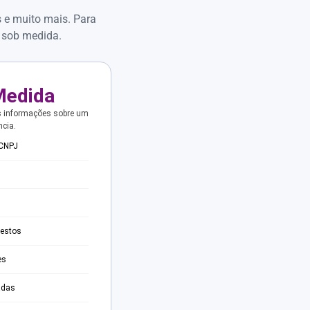
s e muito mais. Para
 sob medida.
Medida
s informações sobre um
ncia.
 CNPJ
testos
es
adas