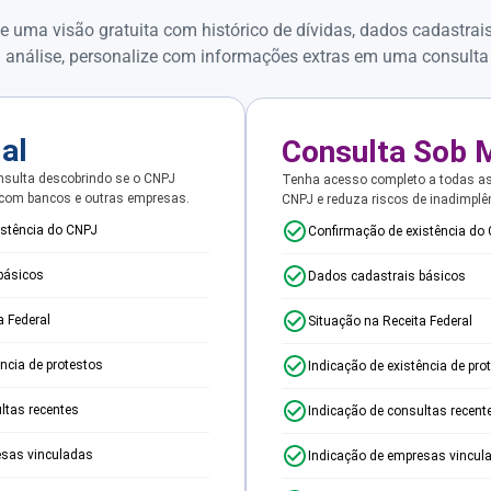
e uma visão gratuita com histórico de dívidas, dados cadastrai
 análise, personalize com informações extras em uma consulta
ial
Consulta Sob 
sulta descobrindo se o CNPJ
Tenha acesso completo a todas a
 com bancos e outras empresas.
CNPJ e reduza riscos de inadimplê
istência do CNPJ
Confirmação de existência do
básicos
Dados cadastrais básicos
a Federal
Situação na Receita Federal
ência de protestos
Indicação de existência de pro
ltas recentes
Indicação de consultas recent
esas vinculadas
Indicação de empresas vincul