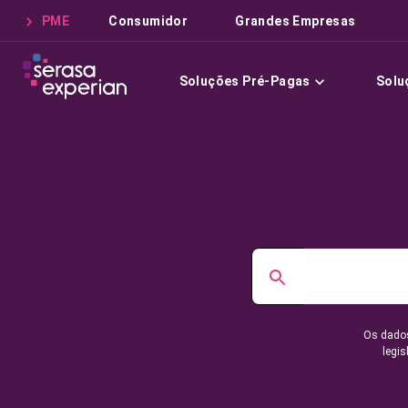
PME
Consumidor
Grandes Empresas
Soluções Pré-Pagas
Solu
Os dados
legis