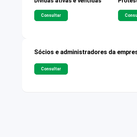
Dívidas ativas e vencidas
Protes
Consultar
Consu
Sócios e administradores da empre
Consultar