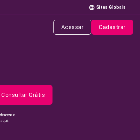
Sites Globais
Acessar
Cadastrar
Consultar Grátis
observa a
 aqui.