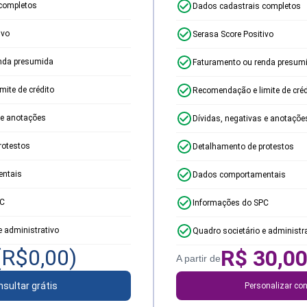
completos
Dados cadastrais completos
ivo
Serasa Score Positivo
nda presumida
Faturamento ou renda presum
ite de crédito
Recomendação e limite de créd
 e anotações
Dívidas, negativas e anotaçõe
rotestos
Detalhamento de protestos
ntais
Dados comportamentais
PC
Informações do SPC
e administrativo
Quadro societário e administr
(R$
0,00
)
R$
30,0
A partir de
sultar grátis
Personalizar con