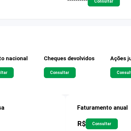
**********
Consultar
to nacional
Cheques devolvidos
Ações ju
ltar
Consultar
Consul
sa
Faturamento anual
R$
Consultar