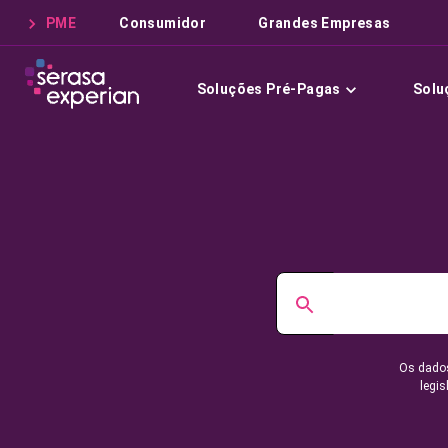
PME
Consumidor
Grandes Empresas
Soluções Pré-Pagas
Solu
Os dados
legis