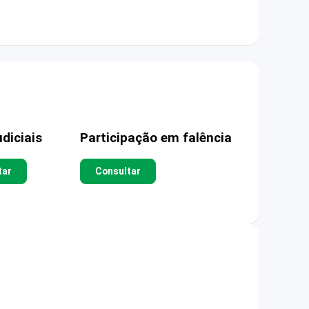
diciais
Participação em falência
tar
Consultar