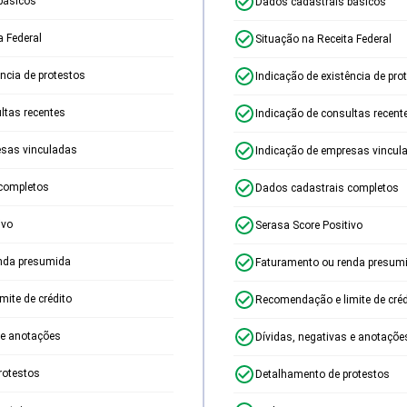
básicos
Dados cadastrais básicos
a Federal
Situação na Receita Federal
ência de protestos
Indicação de existência de pro
ltas recentes
Indicação de consultas recent
esas vinculadas
Indicação de empresas vincul
completos
Dados cadastrais completos
ivo
Serasa Score Positivo
nda presumida
Faturamento ou renda presum
ite de crédito
Recomendação e limite de créd
 e anotações
Dívidas, negativas e anotaçõe
rotestos
Detalhamento de protestos