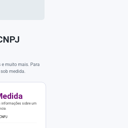
 CNPJ
s e muito mais. Para
 sob medida.
Medida
s informações sobre um
ncia.
 CNPJ