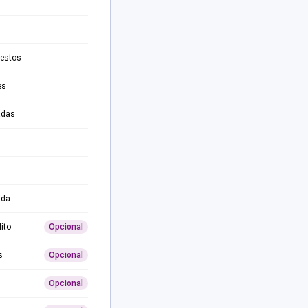
testos
es
adas
ida
ito
Opcional
s
Opcional
Opcional