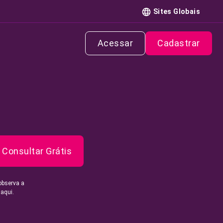
Sites Globais
Acessar
Cadastrar
Consultar Grátis
observa a
 aqui.