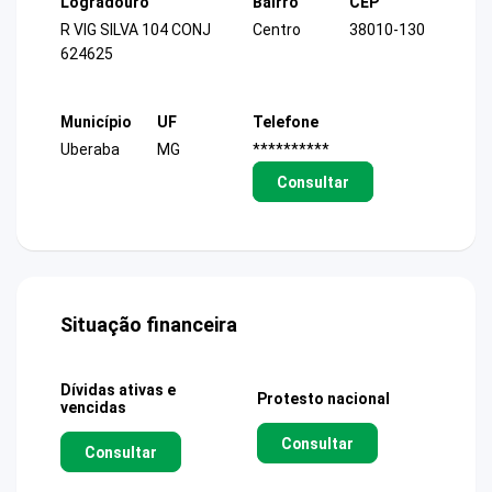
Logradouro
Bairro
CEP
R VIG SILVA 104 CONJ
Centro
38010-130
624625
Município
UF
Telefone
Uberaba
MG
**********
Consultar
Situação financeira
Dívidas ativas e
Protesto nacional
vencidas
Consultar
Consultar