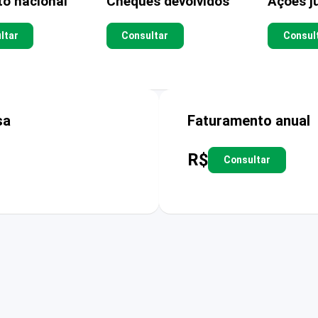
to nacional
Cheques devolvidos
Ações ju
ltar
Consultar
Consul
sa
Faturamento anual
R$
Consultar