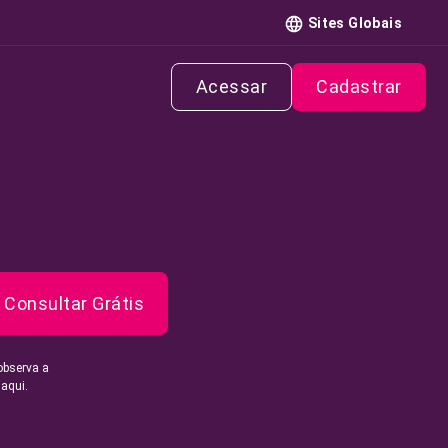
Sites Globais
Acessar
Cadastrar
Consultar Grátis
observa a
 aqui.