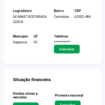
Logradouro
Bairro
CEP
AV ANASTACIO BRAGA
Cacimbas
62502-484
2236 B
Município
UF
Telefone
Itapipoca
CE
**********
Consultar
Situação financeira
Dívidas ativas e
Protesto nacional
vencidas
Consultar