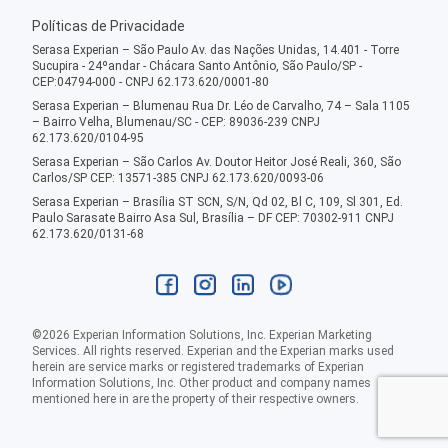
Políticas de Privacidade
Serasa Experian – São Paulo Av. das Nações Unidas, 14.401 - Torre
Sucupira - 24ºandar - Chácara Santo Antônio, São Paulo/SP -
CEP:04794-000 - CNPJ 62.173.620/0001-80
Serasa Experian – Blumenau Rua Dr. Léo de Carvalho, 74 – Sala 1105
– Bairro Velha, Blumenau/SC - CEP: 89036-239 CNPJ
62.173.620/0104-95
Serasa Experian – São Carlos Av. Doutor Heitor José Reali, 360, São
Carlos/SP CEP: 13571-385 CNPJ 62.173.620/0093-06
Serasa Experian – Brasília ST SCN, S/N, Qd 02, Bl C, 109, Sl 301, Ed.
Paulo Sarasate Bairro Asa Sul, Brasília – DF CEP: 70302-911 CNPJ
62.173.620/0131-68
©
2026
Experian Information Solutions, Inc. Experian Marketing
Services. All rights reserved. Experian and the Experian marks used
herein are service marks or registered trademarks of Experian
Information Solutions, Inc. Other product and company names
mentioned here in are the property of their respective owners.