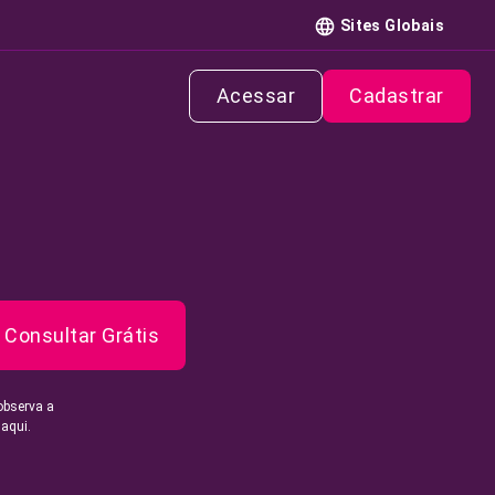
Sites Globais
Acessar
Cadastrar
Consultar Grátis
observa a
 aqui.