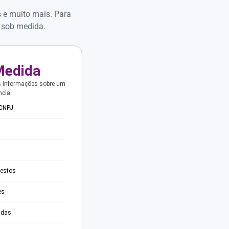
s e muito mais. Para
 sob medida.
Medida
s informações sobre um
ncia.
 CNPJ
testos
es
adas