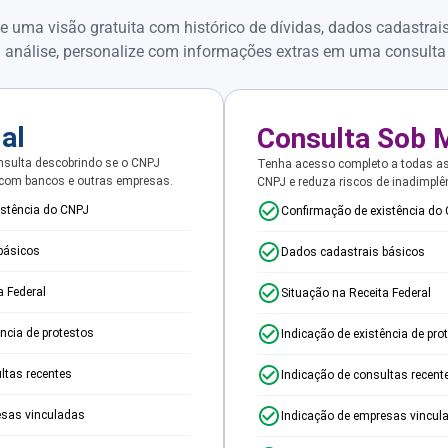
e uma visão gratuita com histórico de dívidas, dados cadastrai
 análise, personalize com informações extras em uma consulta
ial
Consulta Sob 
sulta descobrindo se o CNPJ
Tenha acesso completo a todas a
 com bancos e outras empresas.
CNPJ e reduza riscos de inadimplê
istência do CNPJ
Confirmação de existência do
básicos
Dados cadastrais básicos
a Federal
Situação na Receita Federal
ência de protestos
Indicação de existência de pro
ltas recentes
Indicação de consultas recent
esas vinculadas
Indicação de empresas vincul