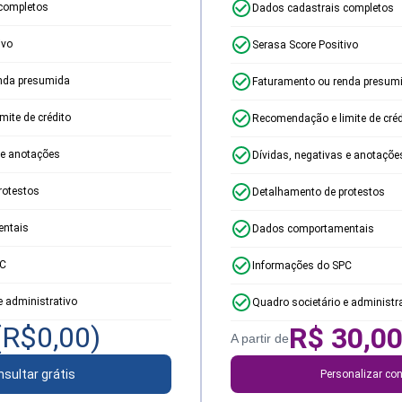
completos
Dados cadastrais completos
ivo
Serasa Score Positivo
nda presumida
Faturamento ou renda presum
ite de crédito
Recomendação e limite de créd
 e anotações
Dívidas, negativas e anotaçõe
rotestos
Detalhamento de protestos
ntais
Dados comportamentais
PC
Informações do SPC
e administrativo
Quadro societário e administr
(R$
0,00
)
R$
30,0
A partir de
sultar grátis
Personalizar con