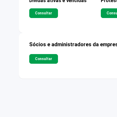
Dívidas ativas e vencidas
Protes
Consultar
Consu
Sócios e administradores da empre
Consultar