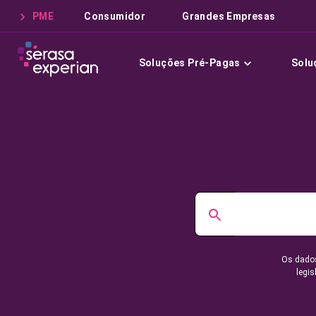
PME
Consumidor
Grandes Empresas
Soluções Pré-Pagas
Solu
Os dados
legis