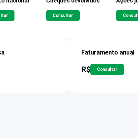
to nacional
Cheques devolvidos
Ações ju
ltar
Consultar
Consul
sa
Faturamento anual
R$
Consultar