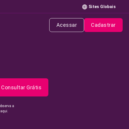
Sites Globais
Acessar
Cadastrar
Consultar Grátis
observa a
 aqui.