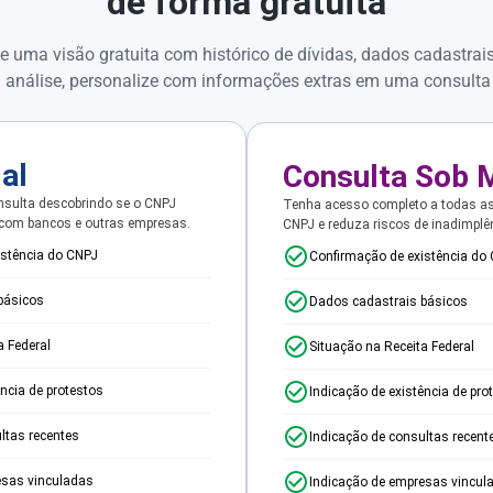
de forma gratuita
e uma visão gratuita com histórico de dívidas, dados cadastrai
 análise, personalize com informações extras em uma consulta
ial
Consulta Sob 
sulta descobrindo se o CNPJ
Tenha acesso completo a todas a
 com bancos e outras empresas.
CNPJ e reduza riscos de inadimplê
istência do CNPJ
Confirmação de existência do
básicos
Dados cadastrais básicos
a Federal
Situação na Receita Federal
ência de protestos
Indicação de existência de pro
ltas recentes
Indicação de consultas recent
esas vinculadas
Indicação de empresas vincul