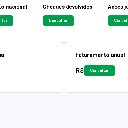
to nacional
Cheques devolvidos
Ações ju
ltar
Consultar
Consul
sa
Faturamento anual
R$
Consultar