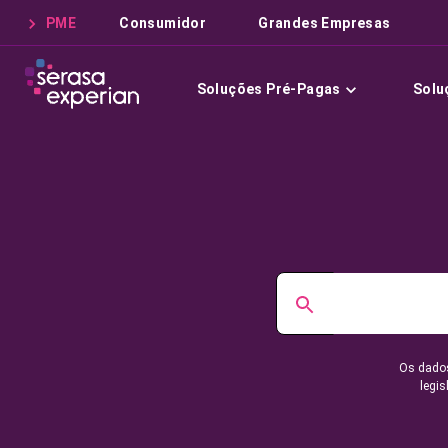
PME
Consumidor
Grandes Empresas
Soluções Pré-Pagas
Solu
Os dados
legis