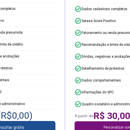
completos
Dados cadastrais completos
ivo
Serasa Score Positivo
nda presumida
Faturamento ou renda presum
ite de crédito
Recomendação e limite de créd
 e anotações
Dívidas, negativas e anotaçõe
rotestos
Detalhamento de protestos
ntais
Dados comportamentais
PC
Informações do SPC
e administrativo
Quadro societário e administr
(R$
0,00
)
R$
30,0
A partir de
sultar grátis
Personalizar con