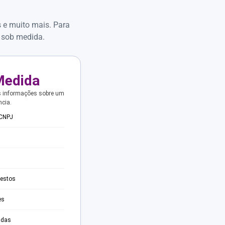
s e muito mais. Para
 sob medida.
Medida
s informações sobre um
ncia.
 CNPJ
testos
es
adas