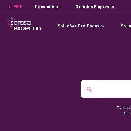
PME
Consumidor
Grandes Empresas
Soluções Pré-Pagas
Solu
Os dados
legis