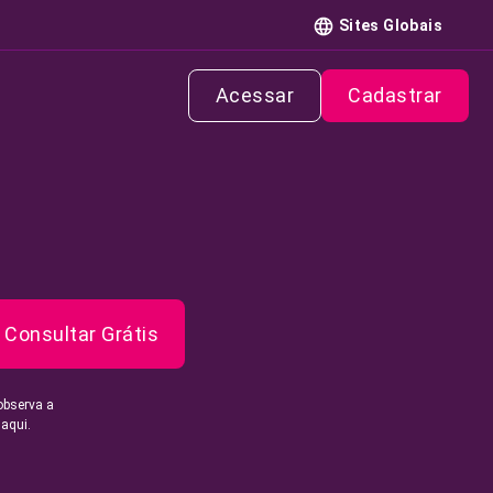
Sites Globais
Acessar
Cadastrar
Consultar Grátis
observa a
 aqui.