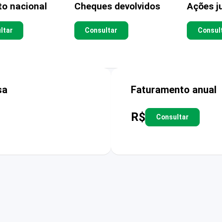
to nacional
Cheques devolvidos
Ações ju
ltar
Consultar
Consul
sa
Faturamento anual
R$
Consultar