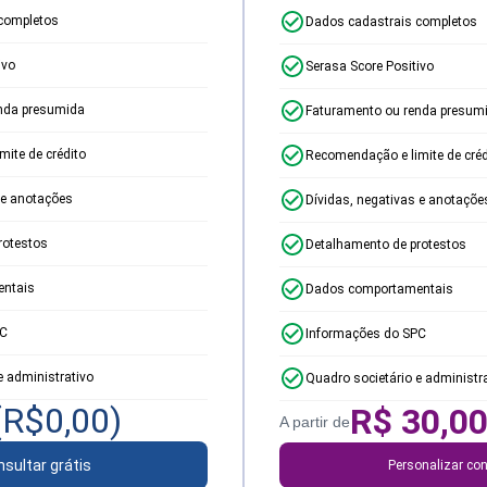
completos
Dados cadastrais completos
ivo
Serasa Score Positivo
nda presumida
Faturamento ou renda presum
ite de crédito
Recomendação e limite de créd
 e anotações
Dívidas, negativas e anotaçõe
rotestos
Detalhamento de protestos
ntais
Dados comportamentais
PC
Informações do SPC
e administrativo
Quadro societário e administr
(R$
0,00
)
R$
30,0
A partir de
sultar grátis
Personalizar con