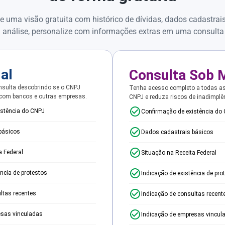
e uma visão gratuita com histórico de dívidas, dados cadastrai
 análise, personalize com informações extras em uma consulta
ial
Consulta Sob 
sulta descobrindo se o CNPJ
Tenha acesso completo a todas a
 com bancos e outras empresas.
CNPJ e reduza riscos de inadimplê
istência do CNPJ
Confirmação de existência do
básicos
Dados cadastrais básicos
a Federal
Situação na Receita Federal
ência de protestos
Indicação de existência de pro
ltas recentes
Indicação de consultas recent
esas vinculadas
Indicação de empresas vincul