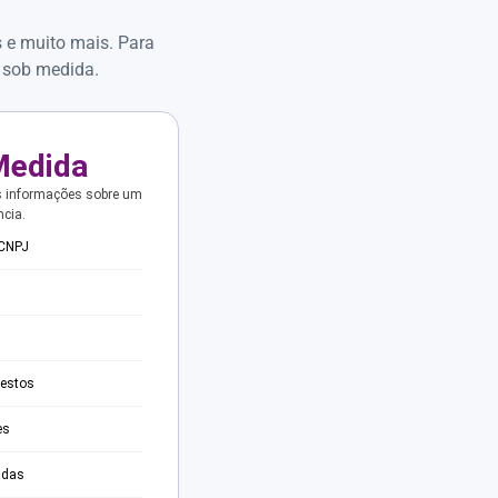
s e muito mais. Para
 sob medida.
Medida
s informações sobre um
ncia.
 CNPJ
testos
es
adas