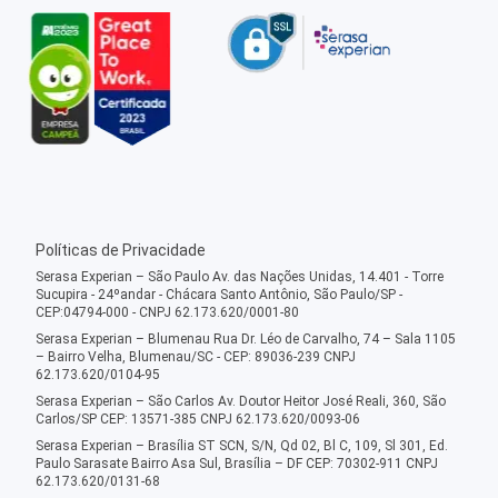
Políticas de Privacidade
Serasa Experian – São Paulo Av. das Nações Unidas, 14.401 - Torre
Sucupira - 24ºandar - Chácara Santo Antônio, São Paulo/SP -
CEP:04794-000 - CNPJ 62.173.620/0001-80
Serasa Experian – Blumenau Rua Dr. Léo de Carvalho, 74 – Sala 1105
– Bairro Velha, Blumenau/SC - CEP: 89036-239 CNPJ
62.173.620/0104-95
Serasa Experian – São Carlos Av. Doutor Heitor José Reali, 360, São
Carlos/SP CEP: 13571-385 CNPJ 62.173.620/0093-06
Serasa Experian – Brasília ST SCN, S/N, Qd 02, Bl C, 109, Sl 301, Ed.
Paulo Sarasate Bairro Asa Sul, Brasília – DF CEP: 70302-911 CNPJ
62.173.620/0131-68