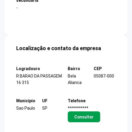
secundária
-
Localização e contato da empresa
Logradouro
Bairro
CEP
R BARAO DA PASSAGEM
Bela
05087-000
16 315
Alianca
Município
UF
Telefone
Sao Paulo
SP
**********
Consultar