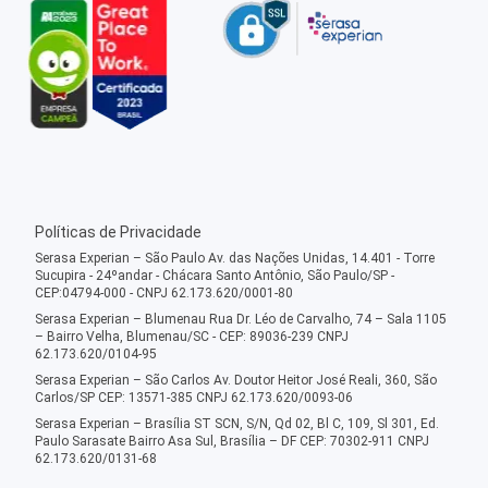
Políticas de Privacidade
Serasa Experian – São Paulo Av. das Nações Unidas, 14.401 - Torre
Sucupira - 24ºandar - Chácara Santo Antônio, São Paulo/SP -
CEP:04794-000 - CNPJ 62.173.620/0001-80
Serasa Experian – Blumenau Rua Dr. Léo de Carvalho, 74 – Sala 1105
– Bairro Velha, Blumenau/SC - CEP: 89036-239 CNPJ
62.173.620/0104-95
Serasa Experian – São Carlos Av. Doutor Heitor José Reali, 360, São
Carlos/SP CEP: 13571-385 CNPJ 62.173.620/0093-06
Serasa Experian – Brasília ST SCN, S/N, Qd 02, Bl C, 109, Sl 301, Ed.
Paulo Sarasate Bairro Asa Sul, Brasília – DF CEP: 70302-911 CNPJ
62.173.620/0131-68