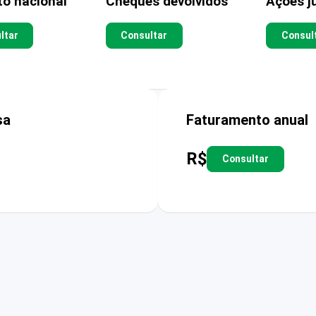
to nacional
Cheques devolvidos
Ações ju
ltar
Consultar
Consul
sa
Faturamento anual
R$
Consultar