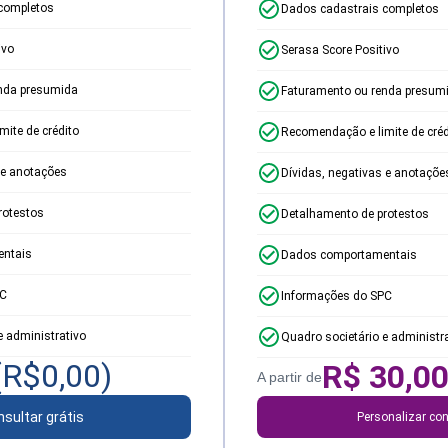
completos
Dados cadastrais completos
ivo
Serasa Score Positivo
nda presumida
Faturamento ou renda presum
ite de crédito
Recomendação e limite de créd
 e anotações
Dívidas, negativas e anotaçõe
rotestos
Detalhamento de protestos
ntais
Dados comportamentais
PC
Informações do SPC
e administrativo
Quadro societário e administr
(R$
0,00
)
R$
30,0
A partir de
sultar grátis
Personalizar con