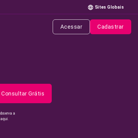
Sites Globais
Acessar
Cadastrar
Consultar Grátis
observa a
 aqui.