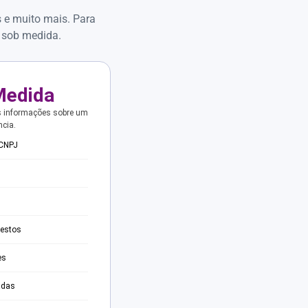
s e muito mais. Para
 sob medida.
Medida
s informações sobre um
ncia.
 CNPJ
testos
es
adas