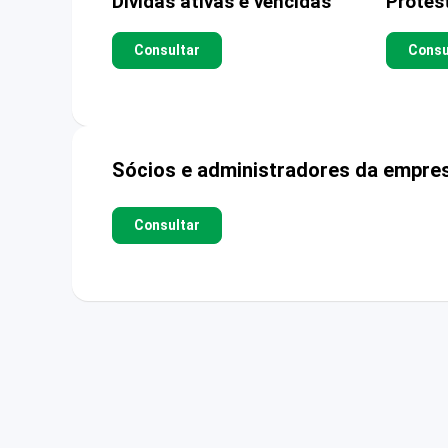
Dívidas ativas e vencidas
Protes
Consultar
Consu
Sócios e administradores da empre
Consultar