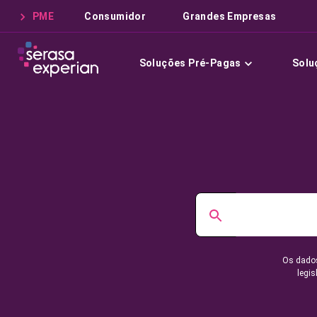
PME
Consumidor
Grandes Empresas
Soluções Pré-Pagas
Solu
Os dados
legis