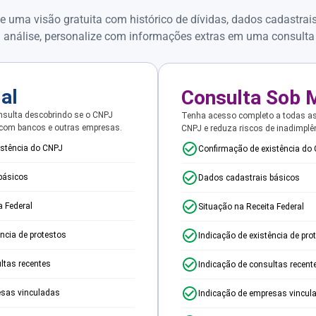
e uma visão gratuita com histórico de dívidas, dados cadastrai
 análise, personalize com informações extras em uma consulta
ial
Consulta Sob 
sulta descobrindo se o CNPJ
Tenha acesso completo a todas a
 com bancos e outras empresas.
CNPJ e reduza riscos de inadimplê
istência do CNPJ
Confirmação de existência do
básicos
Dados cadastrais básicos
a Federal
Situação na Receita Federal
ência de protestos
Indicação de existência de pro
ltas recentes
Indicação de consultas recent
esas vinculadas
Indicação de empresas vincul